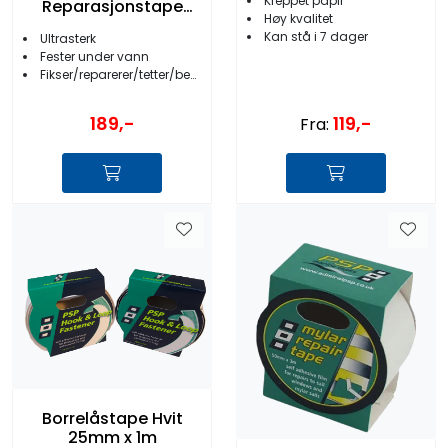
Kreppet papir
Reparasjonstape
Høy kvalitet
48mmx8,2m
Kan stå i 7 dager
Ultrasterk
Fester under vann
Fikser/reparerer/tetter/beskytter
189,-
119,-
Fra:
Borrelåstape Hvit
25mm x 1m