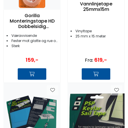
Vannlinjetape
25mmx15m
Gorilla
Monteringstape HD
Dobbelsidig
25mmx1,5m
Vinyltape
Væravvisende
25 mm x 15 meter
Fester mot glatte og rue overflater
Sterk
159,-
619,-
Fra: