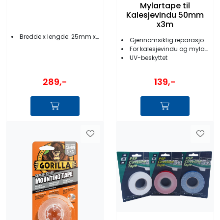
Mylartape til
Kalesjevindu 50mm
x3m
Bredde x lengde: 25mm x 1 m
Gjennomsiktig reparasjonstape
For kalesjevindu og mylarseil
UV-beskyttet
289,-
139,-