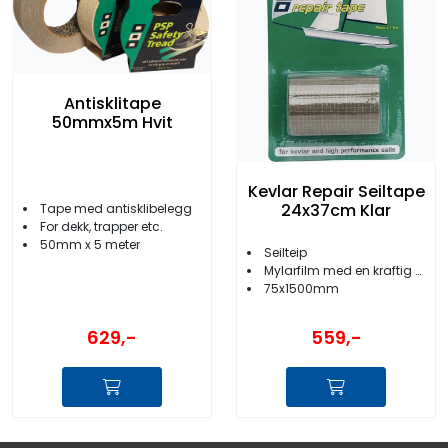
Antisklitape
50mmx5m Hvit
Kevlar Repair Seiltape
24x37cm Klar
Tape med antisklibelegg
For dekk, trapper etc.
50mm x 5 meter
Seilteip
Mylarfilm med en kraftig UV-motstandsdyktig acryl limflate
75x1500mm
629,-
559,-