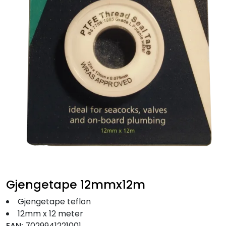
Fortøyning
Fritid/Sikkerhet
Båtpleie/Opplag
Seil
Nyheter
Gjengetape 12mmx12m
Gjengetape teflon
12mm x 12 meter
EAN:
7029941221001