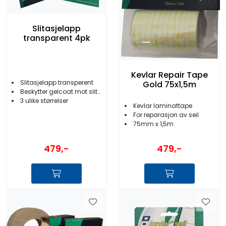
Slitasjelapp
transparent 4pk
Kevlar Repair Tape
Slitasjelapp transperent
Gold 75x1,5m
Beskytter gelcoat mot slitasje fra tau etc.
3 ulike størrelser
Kevlar laminattape
For reparasjon av seil
75mm x 1,5m
479,-
479,-