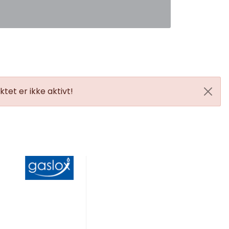
0
Favoritter
Logg inn
tet er ikke aktivt!