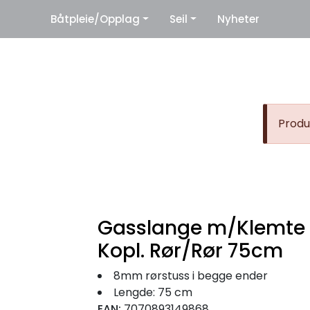
|
Båtpleie/Opplag
Seil
Nyheter
eter
Leverandører
Produk
Gasslange m/Klemte
Kopl. Rør/Rør 75cm
8mm rørstuss i begge ender
Lengde: 75 cm
EAN:
7070893149868