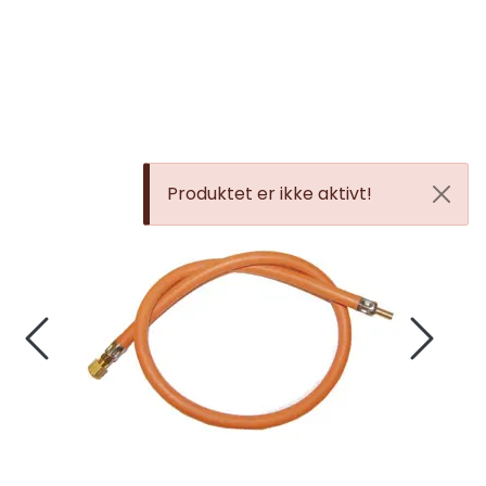
Skip to main content
Elektronikk
Elektrisk
Produktet er ikke aktivt!
Bygg/Innredning
Komfort
VVS
Motor/Styring