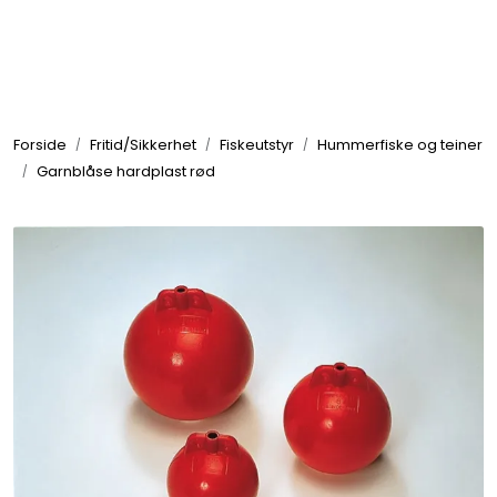
Skip to main content
Elektronikk
Forside
Fritid/Sikkerhet
Fiskeutstyr
Hummerfiske og teiner
Elektrisk
Garnblåse hardplast rød
Bygg/Innredning
Komfort
VVS
Motor/Styring