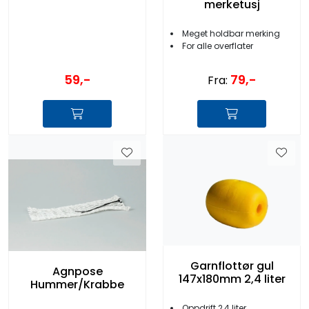
merketusj
Meget holdbar merking
For alle overflater
59,-
79,-
Fra:
Garnflottør gul
Agnpose
147x180mm 2,4 liter
Hummer/Krabbe
Oppdrift 2,4 liter