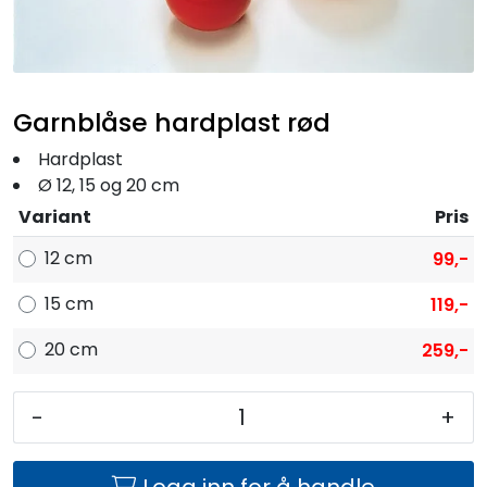
Fortøyning
Fritid/Sikkerhet
Garnblåse hardplast rød
Båtpleie/Opplag
Hardplast
Ø 12, 15 og 20 cm
Seil
Variant
Pris
12 cm
99,-
Nyheter
15 cm
119,-
20 cm
259,-
-
+
Logg inn for å handle