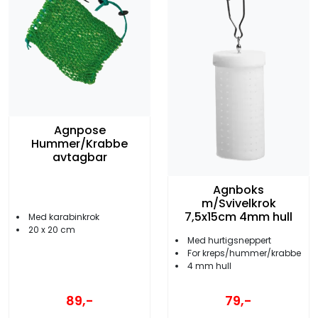
Agnpose
Hummer/Krabbe
avtagbar
Agnboks
m/Svivelkrok
7,5x15cm 4mm hull
Med karabinkrok
20 x 20 cm
Med hurtigsneppert
For kreps/hummer/krabbe
4 mm hull
89,-
79,-