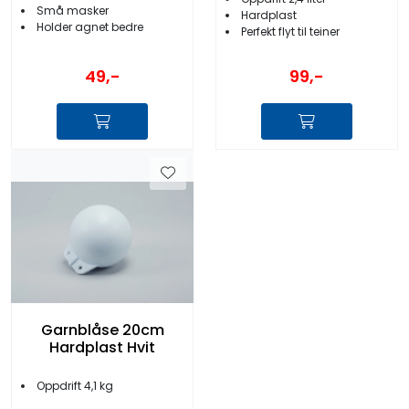
Små masker
Hardplast
Holder agnet bedre
Perfekt flyt til teiner
49,-
99,-
Garnblåse 20cm
Hardplast Hvit
Oppdrift 4,1 kg