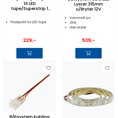
til LED
Lysrør 315mm
tape/Superstrip 1
u/Bryter 12V
meter
Varmhvitt lys
Plastprofil for LED-tape
1,5W
Uten bryter
229,-
539,-
Båtsystem kobling