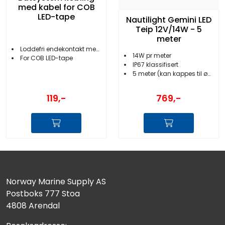
med kabel for COB
LED-tape
Nautilight Gemini LED
Teip 12V/14W - 5
meter
Loddefri endekontakt med kabel
14W pr meter
For COB LED-tape
IP67 klassifisert
5 meter (kan kappes til ønsket lengde)
119,-
769,-
Norway Marine Supply AS
Postboks 777 Stoa
4808 Arendal