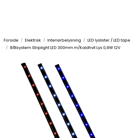
Skip to main content
Elektronikk
Forside
Elektrisk
Interiørbelysning
LED lyslister / LED tape
Elektrisk
Båtsystem Striplight LED 300mm m/Kaldhvit Lys 0,9W 12V
Bygg/Innredning
Komfort
VVS
Motor/Styring