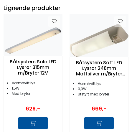
Lignende produkter
Båtsystem Solo LED
Båtsystem Soft LED
Lysrør 315mm
Lysrør 248mm
m/Bryter 12V
Mattsilver m/Bryter
12V
Varmhvitt lys
Varmhvitt lys
1,5W
0,9W
Med bryter
Utstyrt med bryter
629,-
669,-