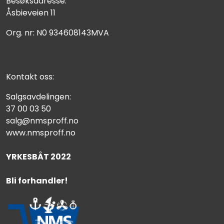
Besøksadresse:
Åsbieveien 11
Org. nr: N0 934608143MVA
Kontakt oss:
Salgsavdelingen:
37 00 03 50
salg@nmsproff.no
www.nmsproff.no
YRKESBÅT 2022
Bli forhandler!