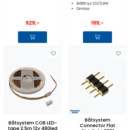
Blåttt lys 12V/0,9W
Dimbar
929,-
199,-
Båtsystem
Båtsystem COB LED-
Connector Flat
tape 2.5m 12v 480led