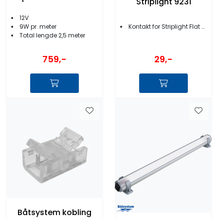
Striplight 9231
12V
9W pr. meter
Kontakt for Striplight Flat og Superstrip
Total lengde 2,5 meter
759,-
29,-
Båtsystem kobling