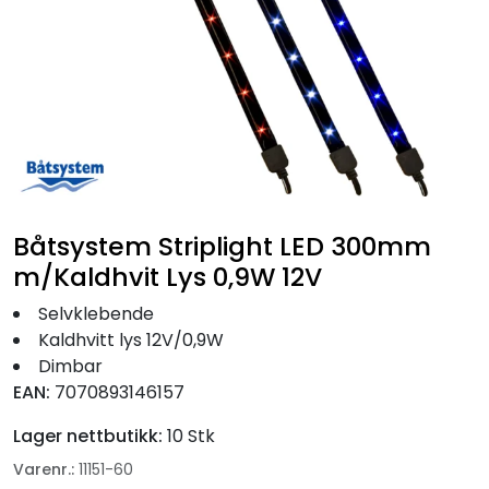
Fortøyning
Fritid/Sikkerhet
Båtpleie/Opplag
Seil
Båtsystem Striplight LED 300mm
Nyheter
m/Kaldhvit Lys 0,9W 12V
Selvklebende
Kaldhvitt lys 12V/0,9W
Dimbar
EAN:
7070893146157
Lager nettbutikk:
10 Stk
Varenr.:
11151-60