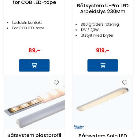
for COB LED-tape
Båtsystem U-Pro LED
Arbeidslys 230Mm
Loddefri kontakt
360 graders rotering
For COB LED-tape
12V / 2,3W
Utstyrt med bryter
89,-
919,-
Båtsystem plastprofil
Båtsystem Solo LED