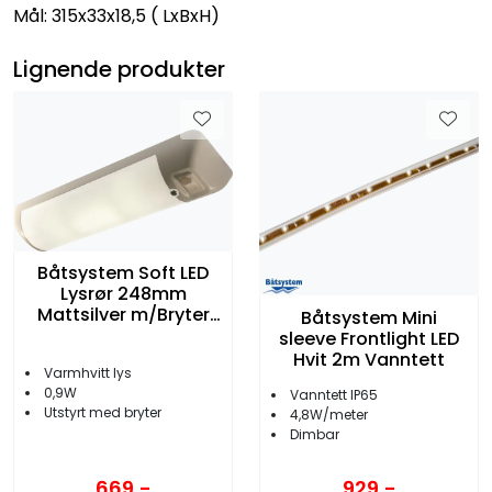
Mål: 315x33x18,5 ( LxBxH)
Lignende produkter
Båtsystem Soft LED
Lysrør 248mm
Mattsilver m/Bryter
Båtsystem Mini
12V
sleeve Frontlight LED
Hvit 2m Vanntett
Varmhvitt lys
0,9W
Vanntett IP65
Utstyrt med bryter
4,8W/meter
Dimbar
669,-
929,-