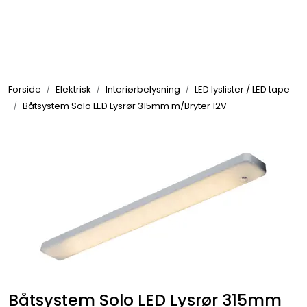
Skip to main content
Elektronikk
Forside
Elektrisk
Interiørbelysning
LED lyslister / LED tape
Elektrisk
Båtsystem Solo LED Lysrør 315mm m/Bryter 12V
Bygg/Innredning
Komfort
VVS
Motor/Styring
Båtsystem Solo LED Lysrør 315mm