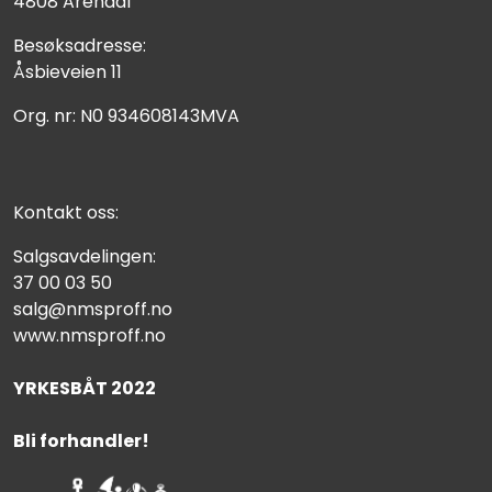
4808 Arendal
Besøksadresse:
Åsbieveien 11
Org. nr: N0 934608143MVA
Kontakt oss:
Salgsavdelingen:
37 00 03 50
salg@nmsproff.no
www.nmsproff.no
YRKESBÅT 2022
Bli forhandler!