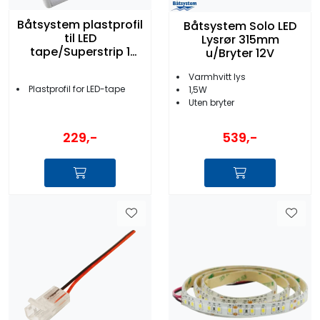
Båtsystem plastprofil
Båtsystem Solo LED
til LED
Lysrør 315mm
tape/Superstrip 1
u/Bryter 12V
meter
Varmhvitt lys
Plastprofil for LED-tape
1,5W
Uten bryter
229,-
539,-