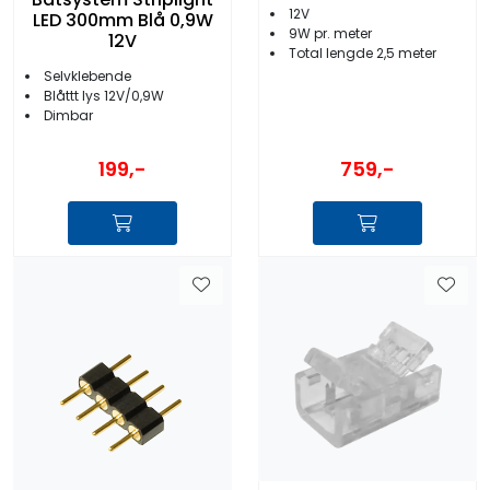
12V
LED 300mm Blå 0,9W
9W pr. meter
12V
Total lengde 2,5 meter
Selvklebende
Blåttt lys 12V/0,9W
Dimbar
199,-
759,-