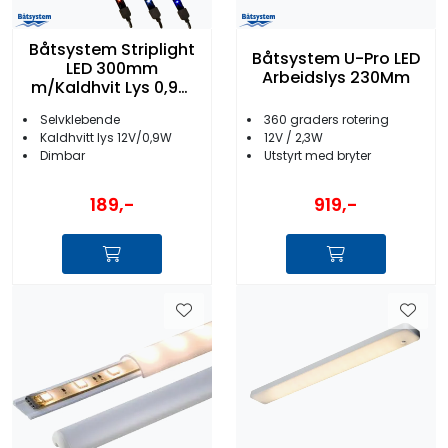
Båtsystem Striplight
Båtsystem U-Pro LED
LED 300mm
Arbeidslys 230Mm
m/Kaldhvit Lys 0,9W
12V
Selvklebende
360 graders rotering
Kaldhvitt lys 12V/0,9W
12V / 2,3W
Dimbar
Utstyrt med bryter
189,-
919,-