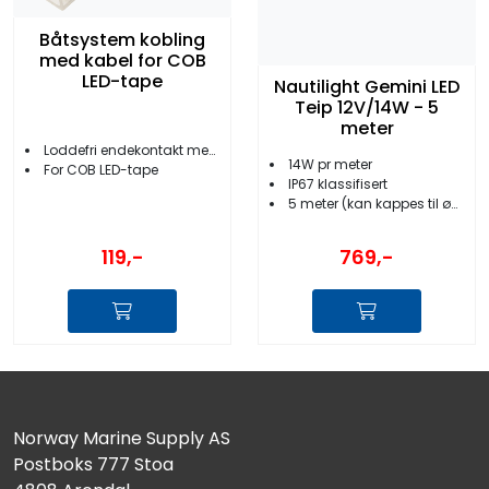
Båtsystem kobling
med kabel for COB
LED-tape
Nautilight Gemini LED
Teip 12V/14W - 5
meter
Loddefri endekontakt med kabel
14W pr meter
For COB LED-tape
IP67 klassifisert
5 meter (kan kappes til ønsket lengde)
119,-
769,-
Norway Marine Supply AS
Postboks 777 Stoa