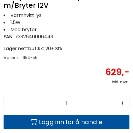
Fortøyning
m/Bryter 12V
Varmhvitt lys
Fritid/Sikkerhet
1,5W
Med bryter
EAN:
7332640006443
Båtpleie/Opplag
Lager nettbutikk:
20+ Stk
Seil
Varenr.:
11154-55
629,-
Nyheter
inkl. mva.
-
+
Logg inn for å handle