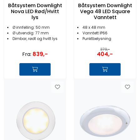
Båtsystem Downlight
Båtsystem Downlight
Nova LED Rød/Hvitt
Vega 48 LED Square
lys
Vanntett
Ø innfelling: 50 mm
48 x 48 mm
Ø utvendig: 77 mm
Vanntett IP66
Dimbar, rødt og hvitt lys
Punktbelysning
379,-
839,-
404,-
Fra: