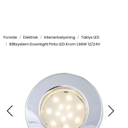
Skip to main content
Elektronikk
Forside
Elektrisk
Interiørbelysning
Taklys LED
Elektrisk
Båtsystem Downlight Pinto LED Krom 1,66W 12/24V
Bygg/Innredning
Komfort
VVS
Motor/Styring