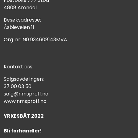
Postboks 777 Stoa
4808 Arendal
Besøksadresse:
Åsbieveien 11
Org. nr: N0 934608143MVA
Kontakt oss:
Salgsavdelingen:
37 00 03 50
salg@nmsproff.no
www.nmsproff.no
YRKESBÅT 2022
Bli forhandler!