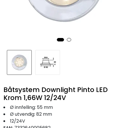
Fortøyning
Fritid/Sikkerhet
Båtpleie/Opplag
Seil
Nyheter
Båtsystem Downlight Pinto LED
Krom 1,66W 12/24V
Ø innfelling: 55 mm
Ø utvendig: 82 mm
12/24V
EAN:
7332640005682