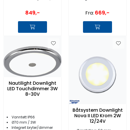
849,-
669,-
Fra:
Nautilight Downlight
LED Touchdimmer 3W
8-30V
Båtsystem Downlight
Nova II LED Krom 2W
Vanntett IP66
12/24V
Ø70 mm / 3W
Integrert bryter/dimmer