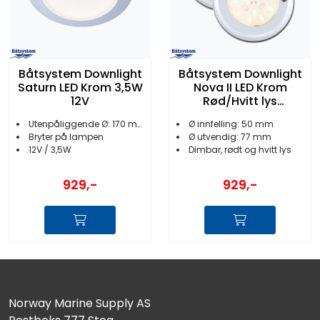
Båtsystem Downlight
Båtsystem Downlight
Saturn LED Krom 3,5W
Nova II LED Krom
12V
Rød/Hvitt lys
m/Bryter
Utenpåliggende Ø: 170 mm
Ø innfelling: 50 mm
Bryter på lampen
Ø utvendig: 77 mm
12V / 3,5W
Dimbar, rødt og hvitt lys
929,-
929,-
Norway Marine Supply AS