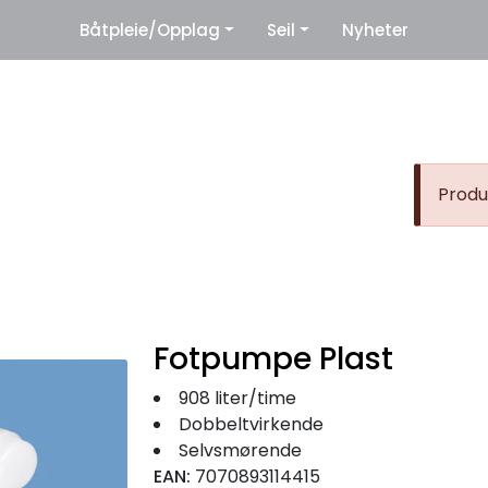
|
Båtpleie/Opplag
Seil
Nyheter
eter
Leverandører
Produk
Fotpumpe Plast
908 liter/time
Dobbeltvirkende
Selvsmørende
EAN:
7070893114415