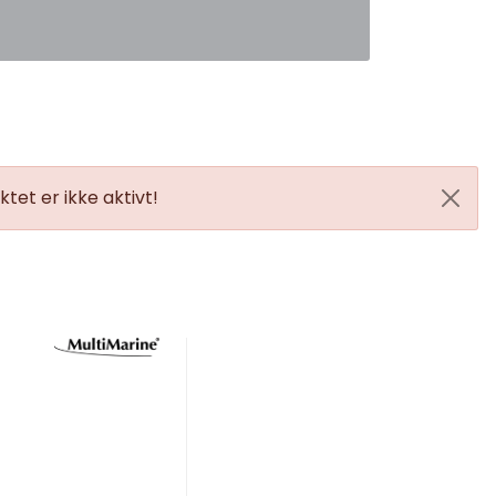
0
Favoritter
Logg inn
tet er ikke aktivt!