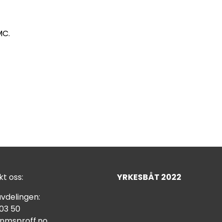
MC.
t oss:
YRKESBÅT 2022
vdelingen:
 03 50
nmsproff.no