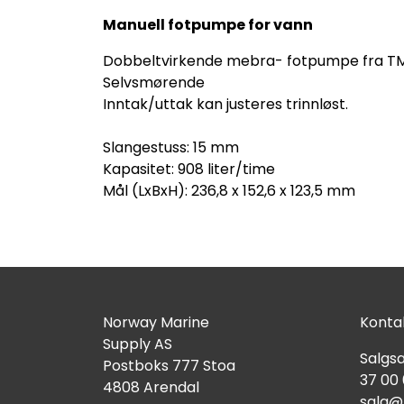
Manuell fotpumpe for vann
Dobbeltvirkende mebra- fotpumpe fra T
Selvsmørende
Inntak/uttak kan justeres trinnløst.
Slangestuss: 15 mm
Kapasitet: 908 liter/time
Mål (LxBxH): 236,8 x 152,6 x 123,5 mm
Norway Marine
Kontak
Supply AS
Salgsa
Postboks 777 Stoa
37 00
4808 Arendal
salg@