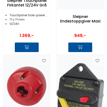
Sleipner Touchpanel
Firkantet 12/24V Grå
Touchpanel Side-power ankervinsj
Sleipner
71 x 71 mm
Endestoppgiver Maxi
12/24V
1.369,-
949,-