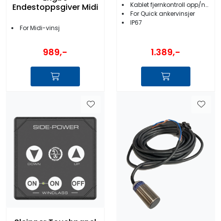
Kablet fjernkontroll opp/ned
Endestoppsgiver Midi
For Quick ankervinsjer
IP67
For Midi-vinsj
1.389,-
989,-