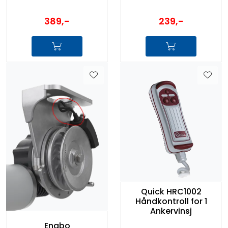
389,-
239,-
Quick HRC1002
Håndkontroll for 1
Ankervinsj
Engbo