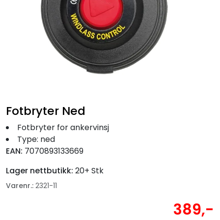
Fortøyning
Fritid/Sikkerhet
Båtpleie/Opplag
Seil
Fotbryter Ned
Nyheter
Fotbryter for ankervinsj
Type: ned
EAN:
7070893133669
Lager nettbutikk:
20+ Stk
Varenr.:
2321-11
389,-