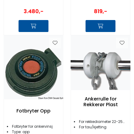
3.480,-
819,-
Ankerrulle for
Rekkerør Plast
Fotbryter Opp
For rekkediameter 22-25mm
Fotbryter for ankervinsj
For tau/kjetting
Type: opp