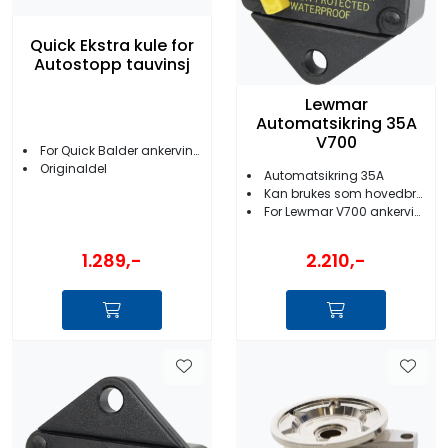
Quick Ekstra kule for
Autostopp tauvinsj
Lewmar
Automatsikring 35A
V700
For Quick Balder ankervinsjer
Originaldel
Automatsikring 35A
Kan brukes som hovedbryter
For Lewmar V700 ankervinsj
1.289,-
2.210,-