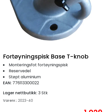
Fortøyning
Fritid/Sikkerhet
Båtpleie/Opplag
Seil
Fortøyningspisk Base T-knob
Nyheter
Monteringsfot fortøyningspisk
Reservedel
Støpt aluminium
EAN:
776113300022
Lager nettbutikk:
3 Stk
Varenr.:
2023-40