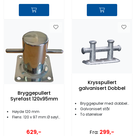
Krysspullert
galvanisert Dobbel
Bryggepullert
Syrefast 120x95mm
Bryggepuller med dobbelt kryss
Galvanisert stål
Høyde 120 mm
To størrelser
Flens: 120 x 97 mm:Ø søyle: 60 mm
629,-
299,-
Fra: