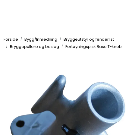
Skip to main content
Elektronikk
Forside
Bygg/Innredning
Bryggeutstyr og fenderlist
Elektrisk
Bryggepullere og beslag
Fortøyningspisk Base T-knob
Bygg/Innredning
Komfort
VVS
Motor/Styring