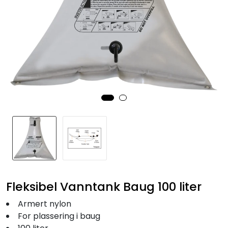
Fortøyning
Fritid/Sikkerhet
Båtpleie/Opplag
Seil
Nyheter
Fleksibel Vanntank Baug 100 liter
Armert nylon
For plassering i baug