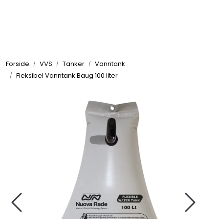
Skip to main content
Elektronikk
Forside
VVS
Tanker
Vanntank
Elektrisk
Fleksibel Vanntank Baug 100 liter
Bygg/Innredning
Komfort
VVS
Motor/Styring