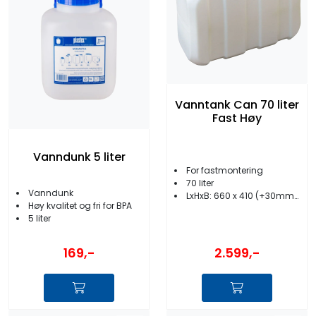
Vanntank Can 70 liter
Fast Høy
Vanndunk 5 liter
For fastmontering
70 liter
Vanndunk
LxHxB: 660 x 410 (+30mm) x 300 mm
Høy kvalitet og fri for BPA
5 liter
169,-
2.599,-