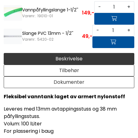
-
+
Vannpåfyllingslange 1-1/2''
149,-
Varenr.: 19010-01
-
+
Slange PVC 13mm - 1/2''
49,-
Varenr.: 5420-02
Beskrivelse
Tilbehør
Dokumenter
Fleksibel vanntank laget av armert nylonstoff
Leveres med 13mm avtappingsstuss og 38 mm
påfyllingsstuss.
Volum: 100 lLiter
For plassering i baug