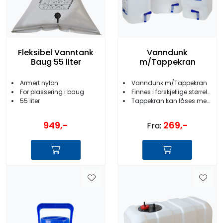
Fleksibel Vanntank
Vanndunk
Baug 55 liter
m/Tappekran
Armert nylon
Vanndunk m/Tappekran
For plassering i baug
Finnes i forskjellige størrelser
55 liter
Tappekran kan låses med låsemutter
949,-
269,-
Fra: