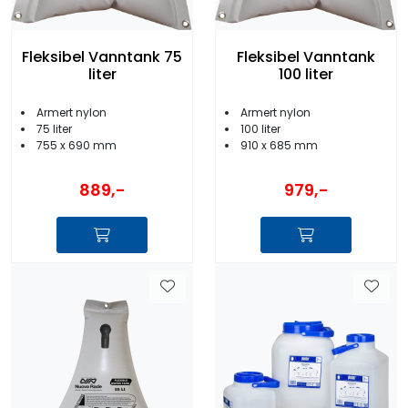
Fleksibel Vanntank 75
Fleksibel Vanntank
liter
100 liter
Armert nylon
Armert nylon
75 liter
100 liter
755 x 690 mm
910 x 685 mm
889,-
979,-