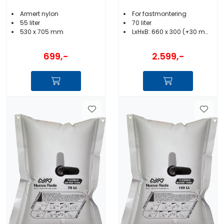
Armert nylon
For fastmontering
55 liter
70 liter
530 x 705 mm
LxHxB: 660 x 300 (+30 mm)x 410 mm
699,-
2.599,-