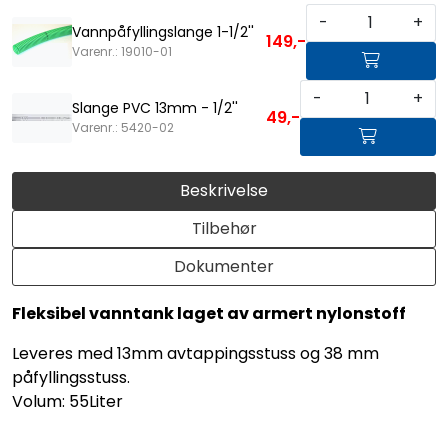
-
+
Vannpåfyllingslange 1-1/2''
149,-
Varenr.: 19010-01
-
+
Slange PVC 13mm - 1/2''
49,-
Varenr.: 5420-02
Beskrivelse
Tilbehør
Dokumenter
Fleksibel vanntank laget av armert nylonstoff
Leveres med 13mm avtappingsstuss og 38 mm
påfyllingsstuss.
Volum: 55Liter