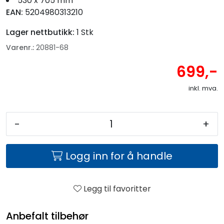
530 x 705 mm
EAN:
5204980313210
Lager nettbutikk:
1 Stk
Varenr.:
20881-68
699,-
inkl. mva.
-
+
Logg inn for å handle
Legg til favoritter
Anbefalt tilbehør