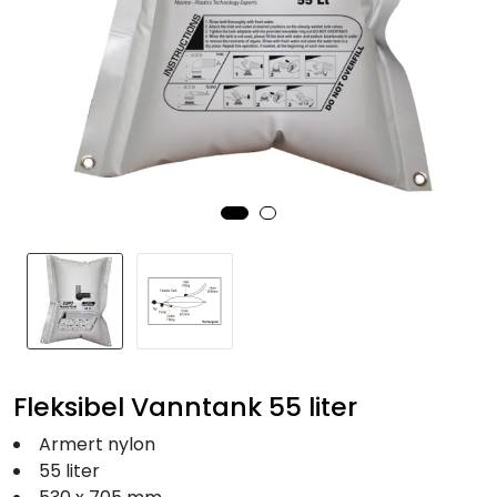
Fortøyning
Fritid/Sikkerhet
Båtpleie/Opplag
Seil
Nyheter
Fleksibel Vanntank 55 liter
Armert nylon
55 liter