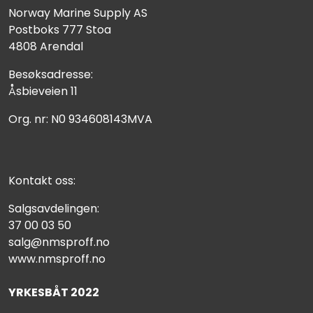
Norway Marine Supply AS
Postboks 777 Stoa
4808 Arendal
Besøksadresse:
Åsbieveien 11
Org. nr: N0 934608143MVA
Kontakt oss:
Salgsavdelingen:
37 00 03 50
salg@nmsproff.no
www.nmsproff.no
YRKESBÅT 2022