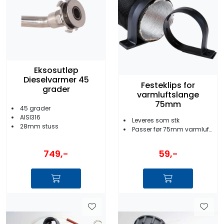
Eksosutløp
Dieselvarmer 45
Festeklips for
grader
varmluftslange
75mm
45 grader
AISI316
Leveres som stk
28mm stuss
Passer før 75mm varmluftslanger
749,-
59,-