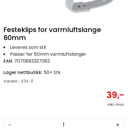
Fortøyning
Fritid/Sikkerhet
Festeklips for varmluftslange
Båtpleie/Opplag
60mm
Leveres som stk
Seil
Passer før 60mm varmluftslanger
EAN:
7070893327082
Nyheter
Lager nettbutikk:
50+ Stk
Varenr.:
4114-11
39,-
inkl. mva.
-
+