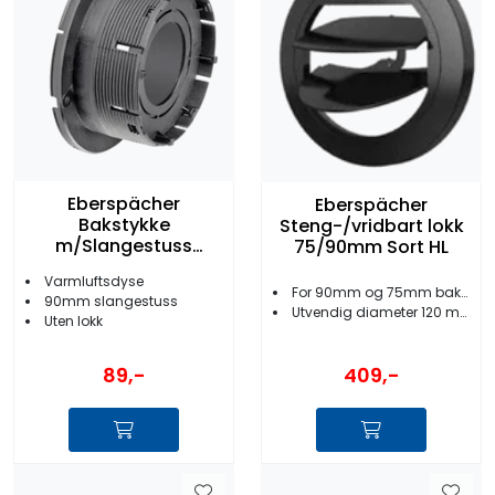
Eberspächer
Eberspächer
Bakstykke
Steng-/vridbart lokk
m/Slangestuss
75/90mm Sort HL
90mm Sort
Varmluftsdyse
For 90mm og 75mm bakstykker
90mm slangestuss
Utvendig diameter 120 mm
Uten lokk
409,-
89,-