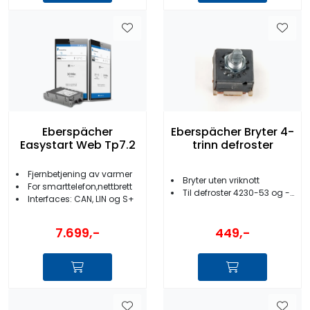
Eberspächer
Eberspächer Bryter 4-
Easystart Web Tp7.2
trinn defroster
Fjernbetjening av varmer
Bryter uten vriknott
For smarttelefon,nettbrett
Til defroster 4230-53 og -54
Interfaces: CAN, LIN og S+
7.699,-
449,-