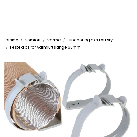
Skip to main content
Elektronikk
Forside
Komfort
Varme
Tilbehør og ekstrautstyr
Elektrisk
Festeklips for varmluftslange 60mm
Bygg/Innredning
Komfort
VVS
Motor/Styring