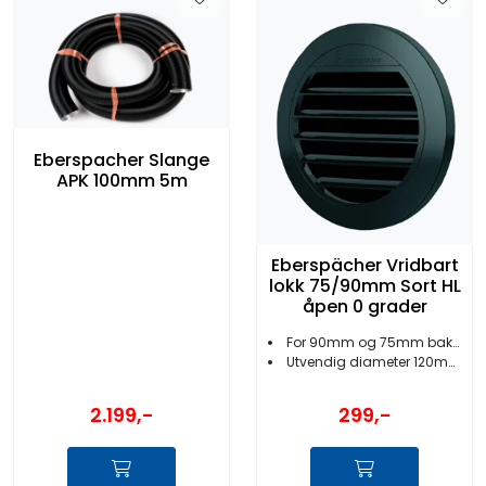
Eberspacher Slange
APK 100mm 5m
Eberspächer Vridbart
lokk 75/90mm Sort HL
åpen 0 grader
For 90mm og 75mm bakstykker
Utvendig diameter 120mm
2.199,-
299,-