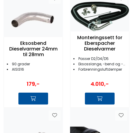
Monteringssett for
Eksosbend
Eberspacher
Dieselvarmer 24mm
Dieselvarmer
til 28mm
Passer D2/D4/D5
Eksosslange, -bend og -gjennomføring
90 grader
Forbrenningsluftdemper
AISI316
179,-
4.010,-