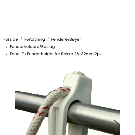
Skip to main content
Elektronikk
Forside
Fortøyning
Fendere/Bøyer
Elektrisk
Fenderholdere/Beslag
Fend-Fix Fenderholder for Rekke 26-32mm 2pk
Bygg/Innredning
Komfort
VVS
Motor/Styring