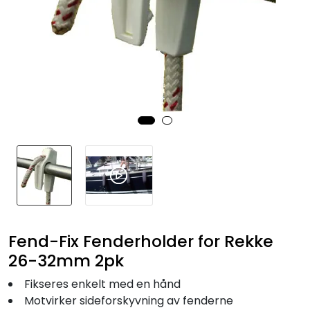
Fortøyning
Fritid/Sikkerhet
Båtpleie/Opplag
Seil
Nyheter
Fend-Fix Fenderholder for Rekke
26-32mm 2pk
Fikseres enkelt med en hånd
Motvirker sideforskyvning av fenderne