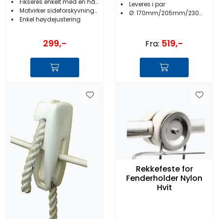
Fikseres enkelt med en hånd
Leveres i par
Motvirker sideforskyvning av fenderne
Ø: 170mm/205mm/230mm/265mm
Enkel høydejustering
299,-
519,-
Fra:
Rekkefeste for
Fenderholder Nylon
Hvit