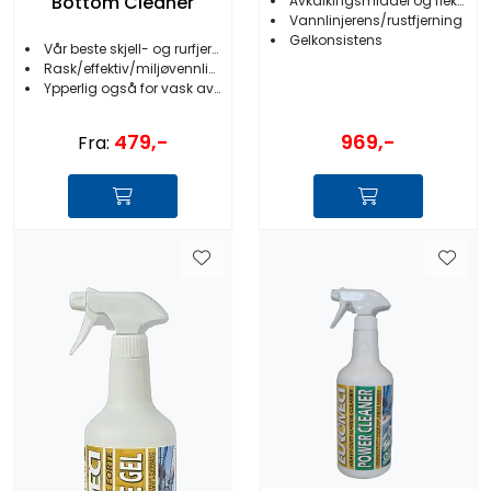
Bottom Cleaner
Avkalkingsmiddel og flekkfjerner
Vannlinjerens/rustfjerning
Gelkonsistens
Vår beste skjell- og rurfjerner
Rask/effektiv/miljøvennlig/nedbrytbar
Ypperlig også for vask av RIB
479,-
969,-
Fra: