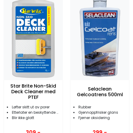
Star Brite Non-Skid
Selaclean
Deck Cleaner med
Gelcoatrens 500ml
PTEF
Løfter skitt ut av porer
Rubber
Etterlater en beskyttende hinne
Gjennoppfrisker glans
Blir ikke glatt
Fjerner oksidering
309,-
299,-