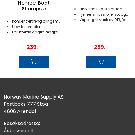
Hempel Boat
Shampoo
Universalt vaskemiddel
Fjerner smuss, olje, sot og sorte renner
Ypperlig til vask av RIB, fender, skai
Konsentrert rengjøringsmiddel
Uten løsemidler
For effektiv daglig rengjøring
239,-
299,-
Norway Marine Supply AS
Postboks 777 Stoa
4808 Arendal
Besøksadresse:
Åsbieveien 11