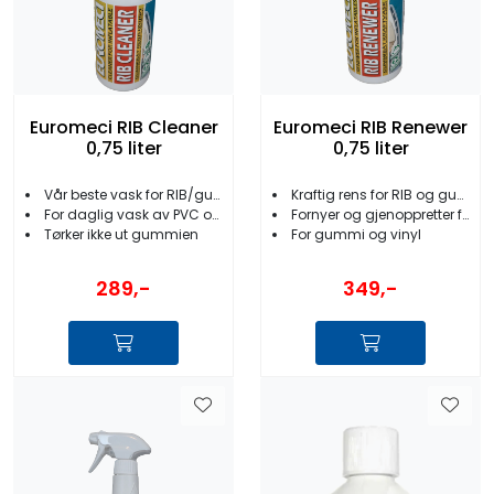
Euromeci RIB Cleaner
Euromeci RIB Renewer
0,75 liter
0,75 liter
Vår beste vask for RIB/gummibåt/fender
Kraftig rens for RIB og gummibåt
For daglig vask av PVC og Hypalon
Fornyer og gjenoppretter farge og glans
Tørker ikke ut gummien
For gummi og vinyl
289,-
349,-