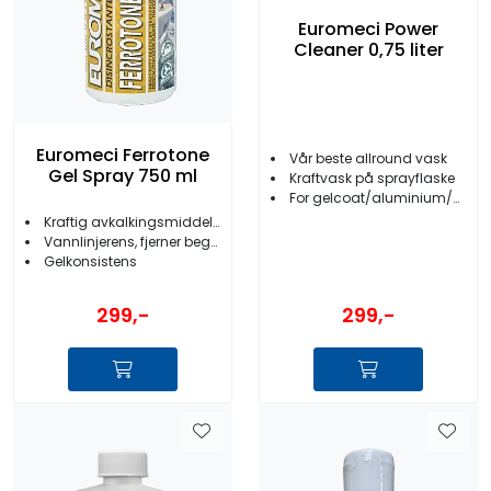
Euromeci Power
Cleaner 0,75 liter
Euromeci Ferrotone
Vår beste allround vask
Gel Spray 750 ml
Kraftvask på sprayflaske
For gelcoat/aluminium/gummi/motorrom m.m.
Kraftig avkalkingsmiddel og flekkfjerner
Vannlinjerens, fjerner begroing, rustflekker etc.
Gelkonsistens
299,-
299,-