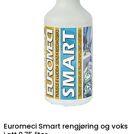
Fortøyning
Fritid/Sikkerhet
Båtpleie/Opplag
Seil
Nyheter
Euromeci Smart rengjøring og voks