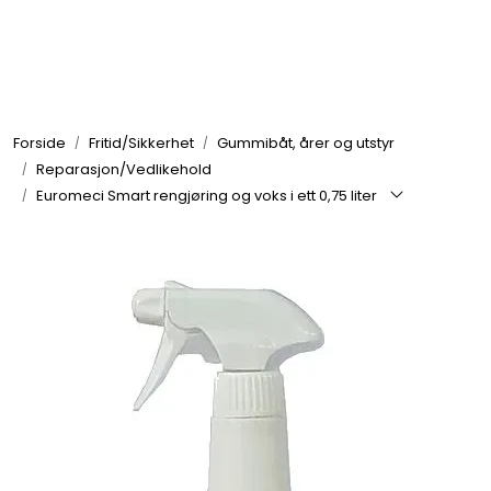
Skip to main content
Elektronikk
Forside
Fritid/Sikkerhet
Gummibåt, årer og utstyr
Elektrisk
Reparasjon/Vedlikehold
Euromeci Smart rengjøring og voks i ett 0,75 liter
Bygg/Innredning
Komfort
VVS
Motor/Styring