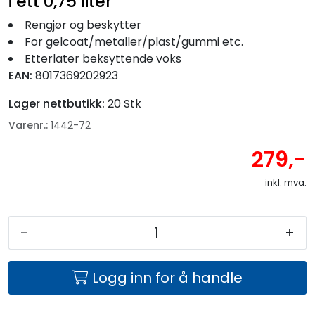
i ett 0,75 liter
Rengjør og beskytter
For gelcoat/metaller/plast/gummi etc.
Etterlater beksyttende voks
EAN:
8017369202923
Lager nettbutikk:
20 Stk
Varenr.:
1442-72
279,-
inkl. mva.
-
+
Logg inn for å handle