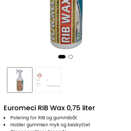
Fortøyning
Fritid/Sikkerhet
Båtpleie/Opplag
Seil
Nyheter
Euromeci RIB Wax 0,75 liter
Polering for RIB og gummibåt
Holder gummien myk og beskyttet