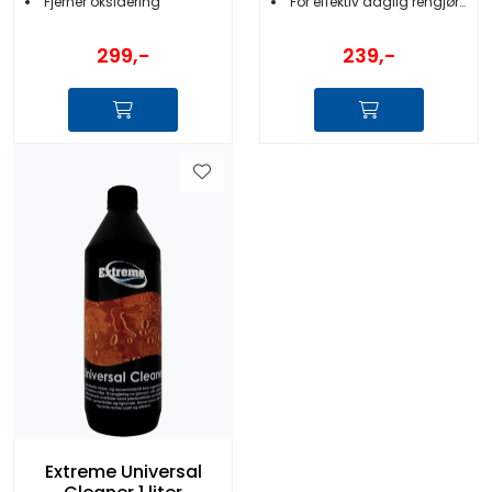
Fjerner oksidering
For effektiv daglig rengjøring
299,-
239,-
Extreme Universal