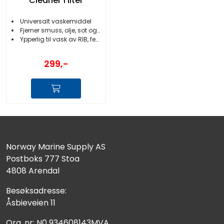
Cleaner 1 liter
Universalt vaskemiddel
Fjerner smuss, olje, sot og sorte renner
Ypperlig til vask av RIB, fender, skai
299,-
Norway Marine Supply AS
Postboks 777 Stoa
4808 Arendal
Besøksadresse:
Åsbieveien 11
Org. nr: N0 934608143MVA