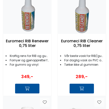
Euromeci RIB Renewer
Euromeci RIB Cleaner
0,75 liter
0,75 liter
Kraftig rens for RIB og gummibåt
Vår beste vask for RIB/gummibåt/fender
Fornyer og gjenoppretter farge og glans
For daglig vask av PVC og Hypalon
For gummi og vinyl
Tørker ikke ut gummien
349,-
289,-