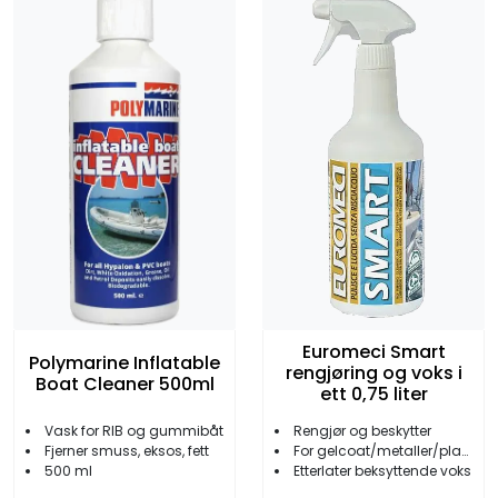
Euromeci Smart
Polymarine Inflatable
rengjøring og voks i
Boat Cleaner 500ml
ett 0,75 liter
Vask for RIB og gummibåt
Rengjør og beskytter
Fjerner smuss, eksos, fett
For gelcoat/metaller/plast/gummi etc.
500 ml
Etterlater beksyttende voks