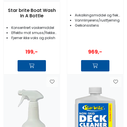
Star brite Boat Wash
In A Bottle
Avkalkingsmiddel og flekkfjerner
Vannlinjerens/rustfjerning
Gelkonsistens
Konsentrert vaskemiddel
Effektiv mot smuss/flekker/olje/salt
Fjerner ikke voks og polish
199,-
969,-