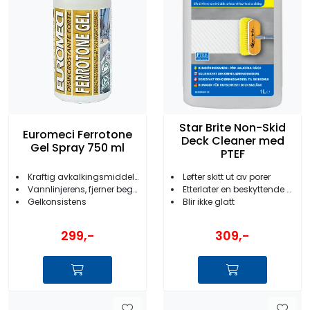
Star Brite Non-Skid
Euromeci Ferrotone
Deck Cleaner med
Gel Spray 750 ml
PTEF
Kraftig avkalkingsmiddel og flekkfjerner
Løfter skitt ut av porer
Vannlinjerens, fjerner begroing, rustflekker etc.
Etterlater en beskyttende hinne
Gelkonsistens
Blir ikke glatt
299,-
309,-