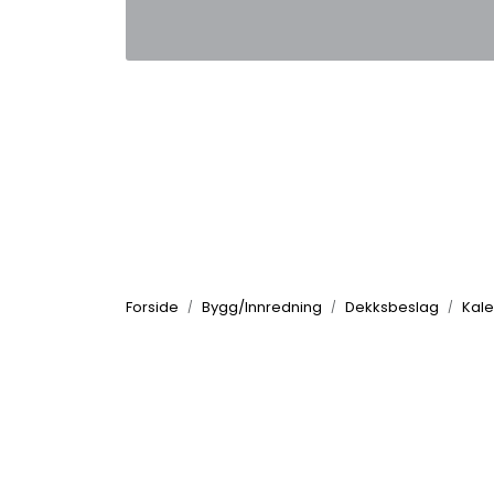
Skip to main content
|
|
Kontakt oss
Nyhetsbrev
Nyh
Forside
Bygg/Innredning
Dekksbeslag
Kale