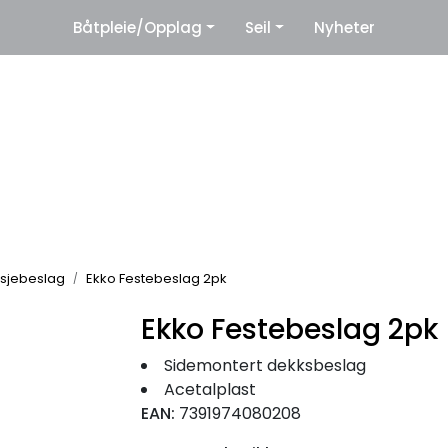
|
Båtpleie/Opplag
Seil
Nyheter
eter
Leverandører
sjebeslag
Ekko Festebeslag 2pk
Ekko Festebeslag 2pk
Sidemontert dekksbeslag
Acetalplast
EAN:
7391974080208