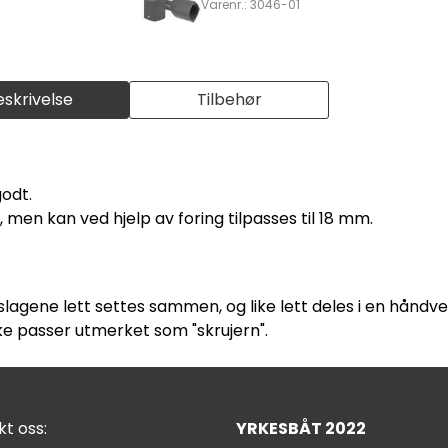
Varenr.: 3046-01
eskrivelse
Tilbehør
godt.
men kan ved hjelp av foring tilpasses til 18 mm.
slagene lett settes sammen, og like lett deles i en håndve
ke passer utmerket som "skrujern".
t oss:
YRKESBÅT 2022