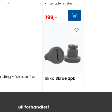
+
Lengde 1 meter
199,-
nding - "skruen" er
Ekko Skrue 2pk
Acetalplast
Bajonettsokkel
Bli forhandler!