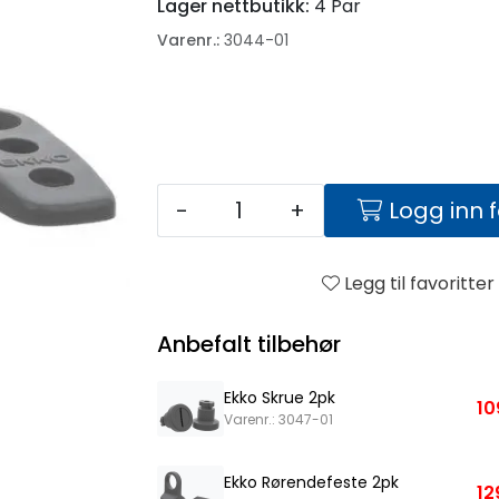
Lager nettbutikk:
4 Par
Varenr.:
3044-01
-
+
Logg inn 
Legg til favoritter
Anbefalt tilbehør
Ekko Skrue 2pk
10
Varenr.: 3047-01
Ekko Rørendefeste 2pk
12