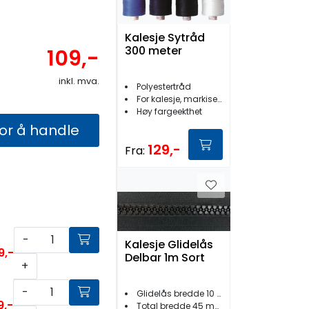
Kalesje Sytråd
300 meter
109,-
inkl. mva.
Polyestertråd
For kalesje, markiser etc.
Høy fargeekthet
for å handle
129,-
Fra:
-
Kalesje Glidelås
9,-
Delbar 1m Sort
+
-
Glidelås bredde 10 mm
9,-
Total bredde 45 mm