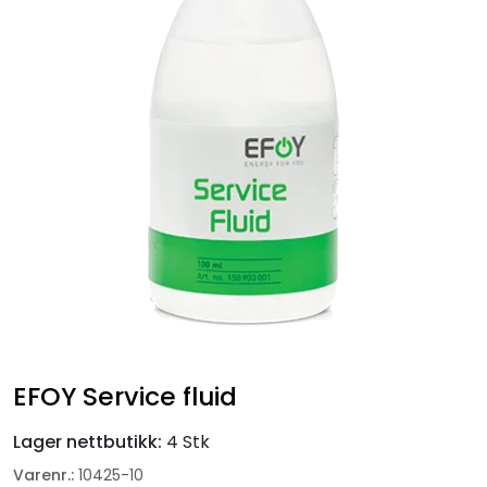
Fortøyning
Fritid/Sikkerhet
Båtpleie/Opplag
Seil
Nyheter
EFOY Service fluid
Lager nettbutikk:
4 Stk
Varenr.:
10425-10