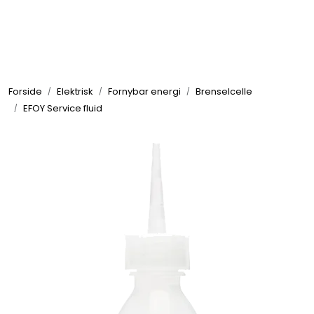
Skip to main content
Elektronikk
Forside
Elektrisk
Fornybar energi
Brenselcelle
Elektrisk
EFOY Service fluid
Bygg/Innredning
Komfort
VVS
Motor/Styring