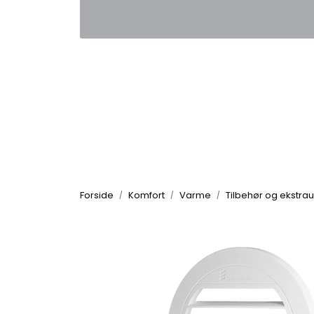
Skip to main content
|
|
Kontakt oss
Nyhetsbrev
Nyh
Forside
Komfort
Varme
Tilbehør og ekstrau