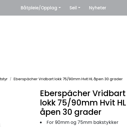
|
Båtpleie/Opplag
Seil
Nyheter
eter
Leverandører
tstyr
Eberspächer Vridbart lokk 75/90mm Hvit HL åpen 30 grader
Eberspächer Vridbart
lokk 75/90mm Hvit HL
åpen 30 grader
For 90mm og 75mm bakstykker