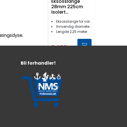
Eksosslange
28mm 225cm
Isolert
m/Lyddemper
Eksosslange for varmeapparat
Rustfri
Innvendig diameter 28 mm
Lengde 2,25 meter
singsdyse.
2.499,-
Bli forhandler!
Eberspächer
Drivstoffpumpe
D2/D4/D4+ 12V
For Airtronic D2/D4/D4+
12V