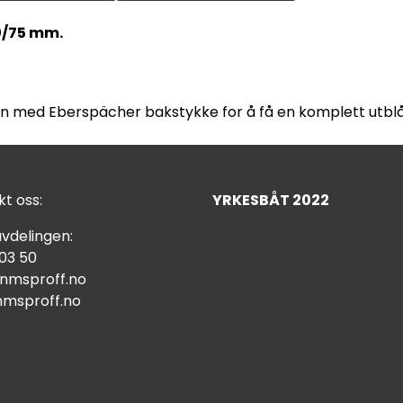
0/75 mm.
n med Eberspächer bakstykke for å få en komplett utblå
t oss:
YRKESBÅT 2022
vdelingen:
 03 50
nmsproff.no
msproff.no