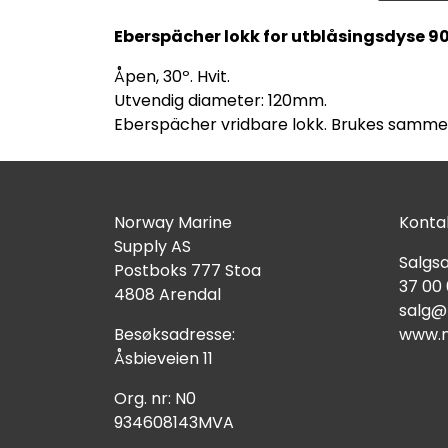
Eberspächer lokk for utblåsingsdyse 9
Åpen, 30º. Hvit.
Utvendig diameter: 120mm.
Eberspächer vridbare lokk. Brukes samme
Norway Marine
Kontak
Supply AS
Salgsa
Postboks 777 Stoa
37 00
4808 Arendal
salg@
Besøksadresse:
www.n
Åsbieveien 11
Org. nr: N0
934608143MVA