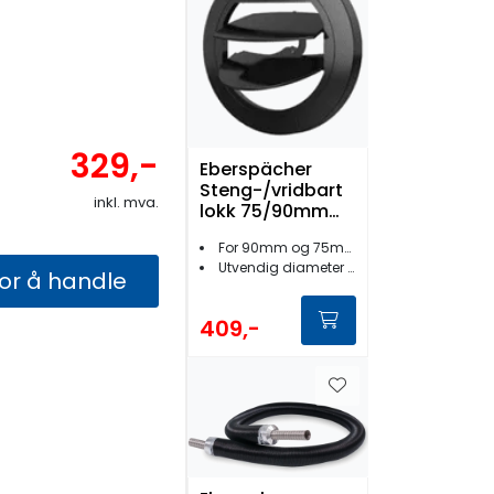
329,-
Eberspächer
Steng-/vridbart
inkl. mva.
lokk 75/90mm
Sort HL
For 90mm og 75mm bakstykker
Utvendig diameter 120 mm
for å handle
409,-