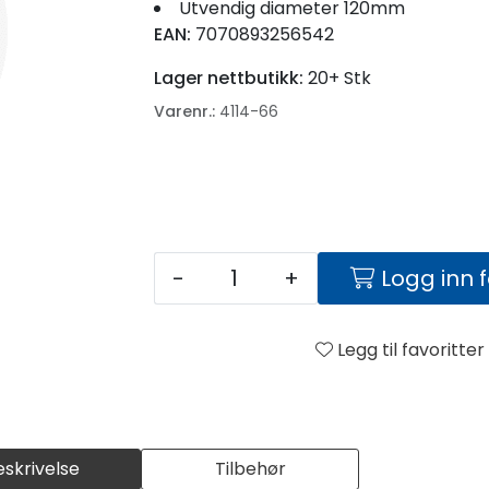
Utvendig diameter 120mm
EAN:
7070893256542
Lager nettbutikk:
20+ Stk
Varenr.:
4114-66
-
+
Logg inn 
Legg til favoritter
eskrivelse
Tilbehør