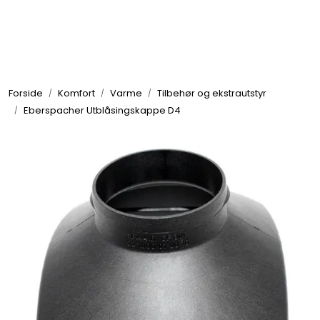
Skip to main content
Elektronikk
Forside
Komfort
Varme
Tilbehør og ekstrautstyr
Elektrisk
Eberspacher Utblåsingskappe D4
Bygg/Innredning
Komfort
VVS
Motor/Styring