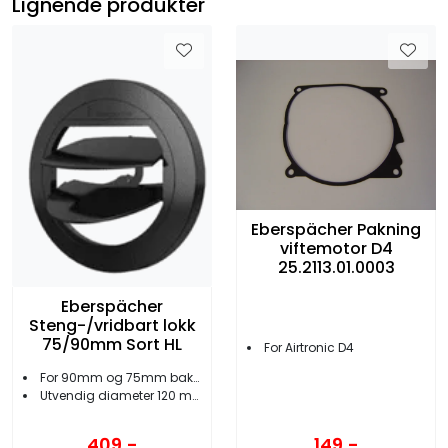
Lignende produkter
Eberspächer Pakning
viftemotor D4
25.2113.01.0003
Eberspächer
Steng-/vridbart lokk
75/90mm Sort HL
For Airtronic D4
For 90mm og 75mm bakstykker
Utvendig diameter 120 mm
409,-
149,-