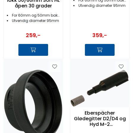
lokk 50/60mm Sort HL
For 60mm og 50mm bakstykker
åpen 30 grader
Utvendig diameter 95mm
For 60mm og 50mm bakstykker
Utvendig diameter 95mm
359,-
259,-
Eberspächer
Glødegitter D2/D4 og
Hyd M-2
252069100102