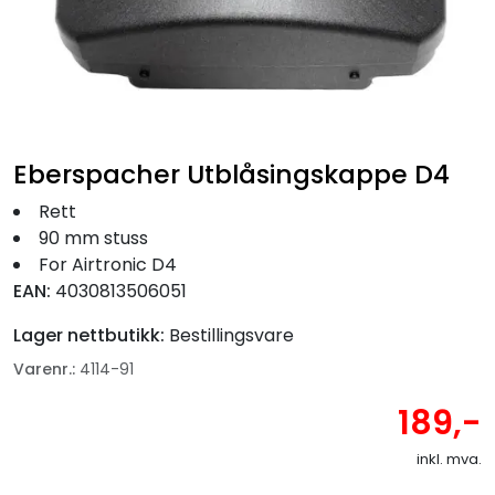
Fortøyning
Fritid/Sikkerhet
Båtpleie/Opplag
Eberspacher Utblåsingskappe D4
Seil
Rett
90 mm stuss
For Airtronic D4
Nyheter
EAN:
4030813506051
Lager nettbutikk:
Bestillingsvare
Varenr.:
4114-91
189,-
inkl. mva.