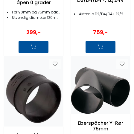
D2/D4/D4+, 12/24V
åpen 0 grader
For 90mm og 75mm bakstykker
Airtronic D2/D4/D4+ 12/24V
Utvendig diameter 120mm
299,-
759,-
Eberspächer Y-Rør
75mm