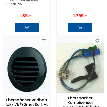
Uten lokk
1.799,-
89,-
Eberspächer
Eberspächer Vridbart
Kombisensor
lokk 75/90mm Sort HL