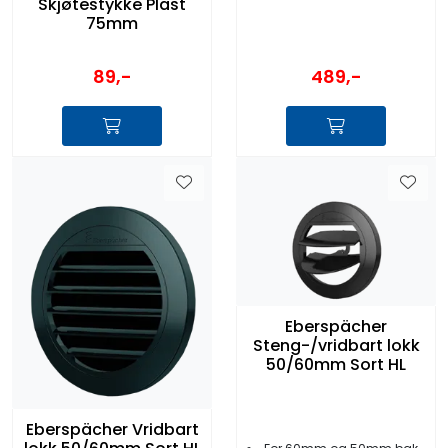
Skjøtestykke Plast
75mm
89,-
489,-
Eberspächer
Steng-/vridbart lokk
50/60mm Sort HL
Eberspächer Vridbart