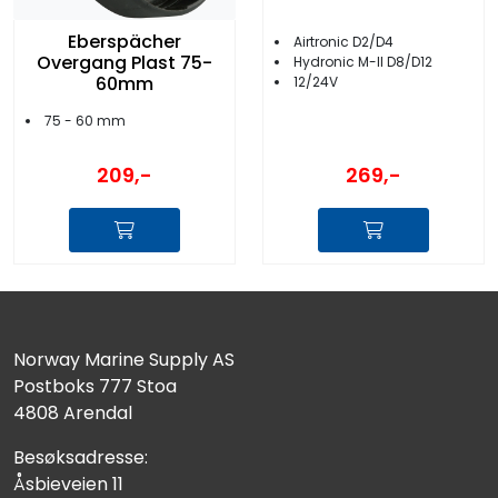
Eberspächer
Airtronic D2/D4
Overgang Plast 75-
Hydronic M-II D8/D12
60mm
12/24V
75 - 60 mm
209,-
269,-
Norway Marine Supply AS
Postboks 777 Stoa
4808 Arendal
Besøksadresse:
Åsbieveien 11