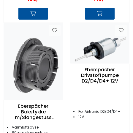
Eberspächer
Drivstoffpumpe
D2/D4/D4+ 12V
Eberspächer
Bakstykke
For Airtronic D2/D4/D4+
m/Slangestuss
12V
90mm Sort
Varmluftsdyse
90mm slangestuss