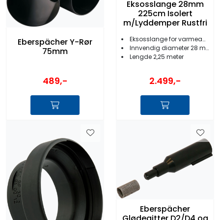
Eksosslange 28mm
225cm Isolert
m/Lyddemper Rustfri
Eksosslange for varmeapparat
Eberspächer Y-Rør
Innvendig diameter 28 mm
75mm
Lengde 2,25 meter
489,-
2.499,-
Eberspächer
Glødegitter D2/D4 og