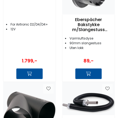
Eberspächer
Bakstykke
For Airtronic D2/D4/D4+
m/Slangestuss
12V
90mm Sort
Varmluftsdyse
90mm slangestuss
Uten lokk
1.799,-
89,-