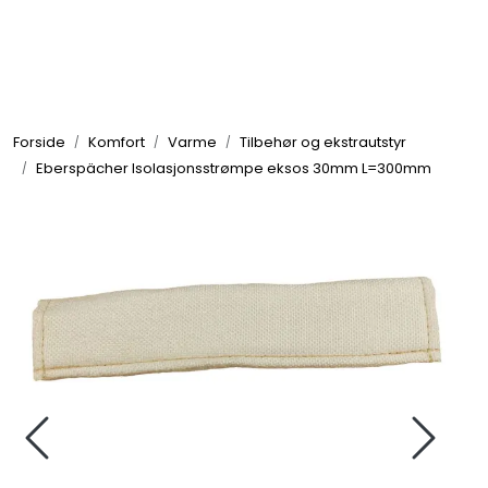
Skip to main content
Elektronikk
Forside
Komfort
Varme
Tilbehør og ekstrautstyr
Elektrisk
Eberspächer Isolasjonsstrømpe eksos 30mm L=300mm
Bygg/Innredning
Komfort
VVS
Motor/Styring