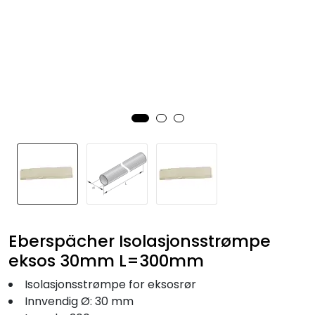
Fortøyning
Fritid/Sikkerhet
Båtpleie/Opplag
Seil
Nyheter
Eberspächer Isolasjonsstrømpe
eksos 30mm L=300mm
Isolasjonsstrømpe for eksosrør
Innvendig Ø: 30 mm