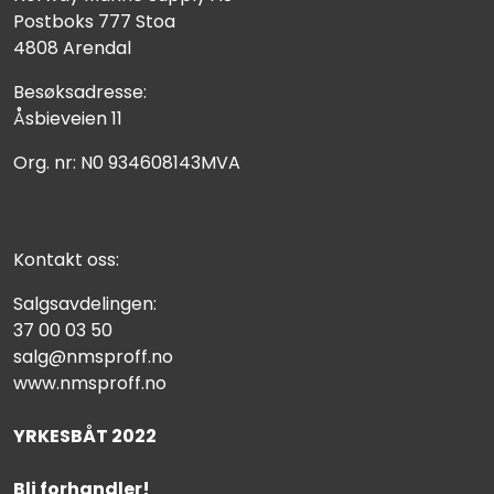
Postboks 777 Stoa
4808 Arendal
Besøksadresse:
Åsbieveien 11
Org. nr: N0 934608143MVA
Kontakt oss:
Salgsavdelingen:
37 00 03 50
salg@nmsproff.no
www.nmsproff.no
YRKESBÅT 2022
Bli forhandler!