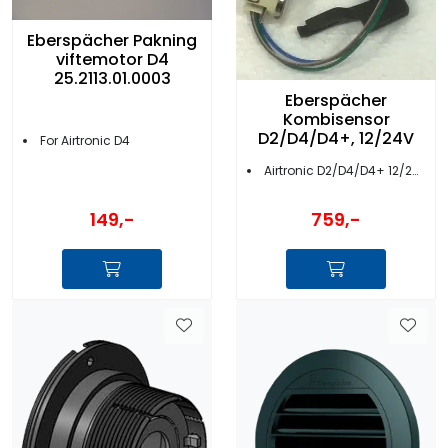
Eberspächer Pakning
viftemotor D4
25.2113.01.0003
Eberspächer
Kombisensor
D2/D4/D4+, 12/24V
For Airtronic D4
Airtronic D2/D4/D4+ 12/24V
149,-
759,-