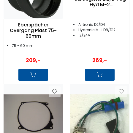
Hyd M-2
252069100102
Eberspächer
Airtronic D2/D4
Overgang Plast 75-
Hydronic M-II D8/D12
60mm
12/24V
75 - 60 mm
209,-
269,-