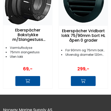
Eberspächer
Eberspächer Vridbart
Bakstykke
lokk 75/90mm Sort HL
m/Slangestuss
åpen 0 grader
75mm Sort
Varmluftsdyse
For 90mm og 75mm bakstykker
75mm slangestuss
Utvendig diameter 120mm
Uten lokk
299,-
69,-
Norway Marine Supply AS