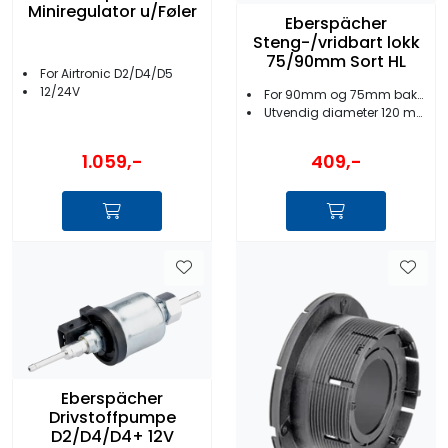
Miniregulator u/Føler
Eberspächer
Steng-/vridbart lokk
75/90mm Sort HL
For Airtronic D2/D4/D5
12/24V
For 90mm og 75mm bakstykker
Utvendig diameter 120 mm
1.059,-
409,-
Eberspächer
Drivstoffpumpe
D2/D4/D4+ 12V