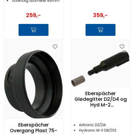
Utvendig diameter 95mm
359,-
259,-
Eberspächer
Glødegitter D2/D4 og
Hyd M-2
252069100102
Eberspächer
Airtronic D2/D4
Overgang Plast 75-
Hydronic M-II D8/D12