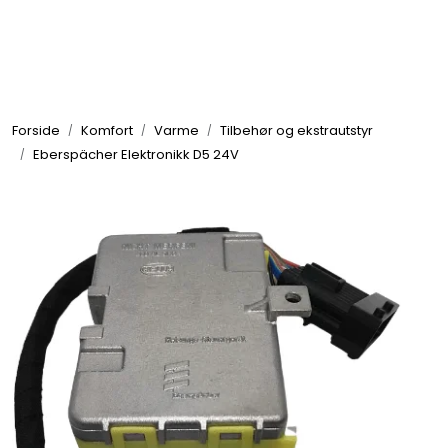
Skip to main content
Elektronikk
Forside
Komfort
Varme
Tilbehør og ekstrautstyr
Elektrisk
Eberspächer Elektronikk D5 24V
Bygg/Innredning
Komfort
VVS
Motor/Styring