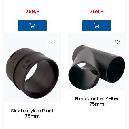
299,-
759,-
Eberspächer Y-Rør
75mm
Skjøtestykke Plast
75mm