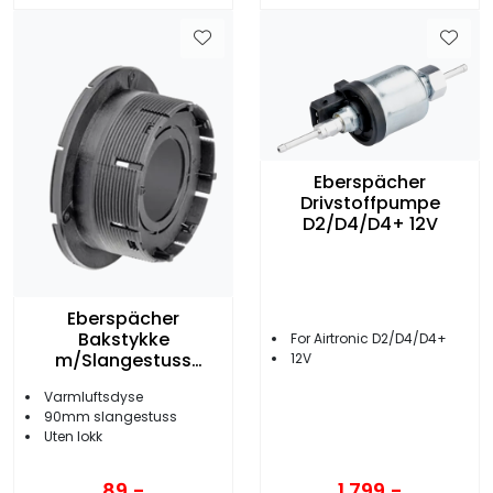
Eberspächer
Drivstoffpumpe
D2/D4/D4+ 12V
Eberspächer
Bakstykke
For Airtronic D2/D4/D4+
m/Slangestuss
12V
90mm Sort
Varmluftsdyse
90mm slangestuss
Uten lokk
1.799,-
89,-