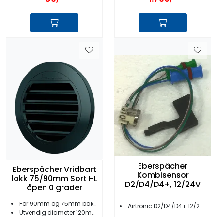
Eberspächer
Eberspächer Vridbart
Kombisensor
lokk 75/90mm Sort HL
D2/D4/D4+, 12/24V
åpen 0 grader
For 90mm og 75mm bakstykker
Airtronic D2/D4/D4+ 12/24V
Utvendig diameter 120mm