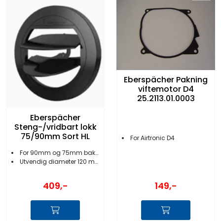
Eberspächer Pakning
viftemotor D4
25.2113.01.0003
Eberspächer
Steng-/vridbart lokk
75/90mm Sort HL
For Airtronic D4
For 90mm og 75mm bakstykker
Utvendig diameter 120 mm
409,-
149,-