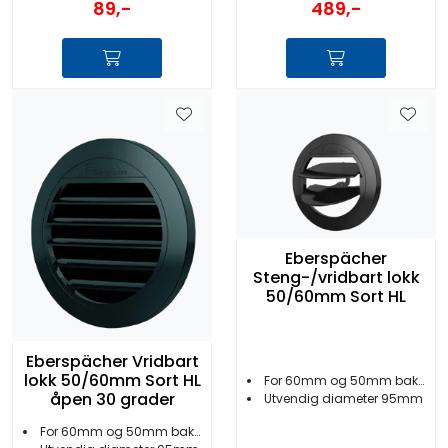
89,-
489,-
Eberspächer
Steng-/vridbart lokk
50/60mm Sort HL
Eberspächer Vridbart
lokk 50/60mm Sort HL
For 60mm og 50mm bakstykker
åpen 30 grader
Utvendig diameter 95mm
For 60mm og 50mm bakstykker