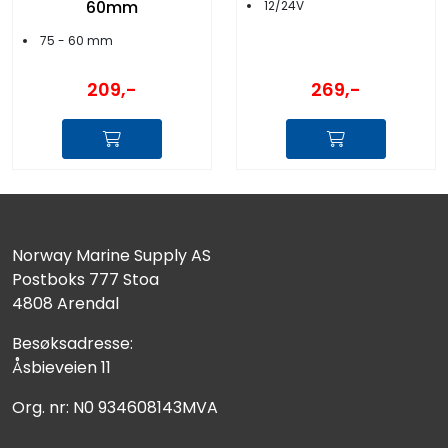
60mm
12/24V
75 - 60 mm
209,-
269,-
Norway Marine Supply AS
Postboks 777 Stoa
4808 Arendal
Besøksadresse:
Åsbieveien 11
Org. nr: N0 934608143MVA