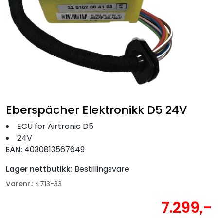
Fortøyning
Fritid/Sikkerhet
Båtpleie/Opplag
Seil
Eberspächer Elektronikk D5 24V
Nyheter
ECU for Airtronic D5
24V
EAN:
4030813567649
Lager nettbutikk:
Bestillingsvare
Varenr.:
4713-33
7.299,-