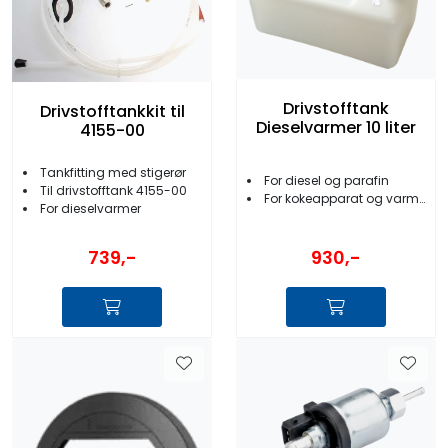
Drivstofftank
Drivstofftankkit til
Dieselvarmer 10 liter
4155-00
Tankfitting med stigerør
For diesel og parafin
Til drivstofftank 4155-00
For kokeapparat og varmere
For dieselvarmer
930,-
739,-