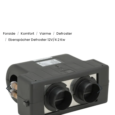
Skip to main content
Elektronikk
Forside
Komfort
Varme
Defroster
Elektrisk
Eberspächer Defroster 12V/4.2 Kw
Bygg/Innredning
Komfort
VVS
Motor/Styring