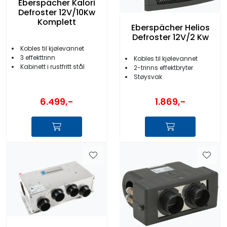
Eberspächer Kalori
Defroster 12V/10Kw
Komplett
Eberspächer Helios
Defroster 12V/2 Kw
Kobles til kjølevannet
3 effekttrinn
Kobles til kjølevannet
Kabinett i rustfritt stål
2-trinns effektbryter
Støysvak
6.499,-
1.869,-