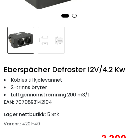
Fortøyning
Fritid/Sikkerhet
Båtpleie/Opplag
Seil
Eberspächer Defroster 12V/4.2 Kw
Nyheter
Kobles til kjølevannet
2-trinns bryter
Luftgjennomstrømning 200 m3/t
EAN:
7070893142104
Lager nettbutikk:
5 Stk
Varenr.:
4201-40