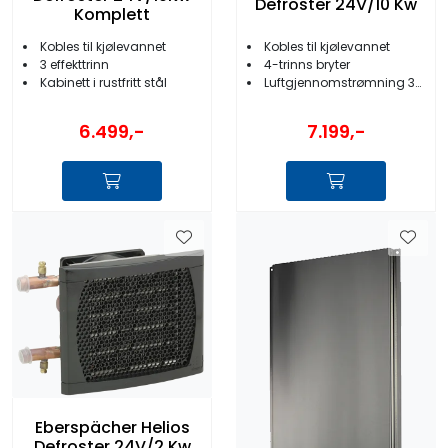
Defroster 24V/10 Kw
Komplett
Kobles til kjølevannet
Kobles til kjølevannet
3 effekttrinn
4-trinns bryter
Kabinett i rustfritt stål
Luftgjennomstrømning 360m3/t
6.499,-
7.199,-
Eberspächer Helios
Defroster 24V/2 Kw