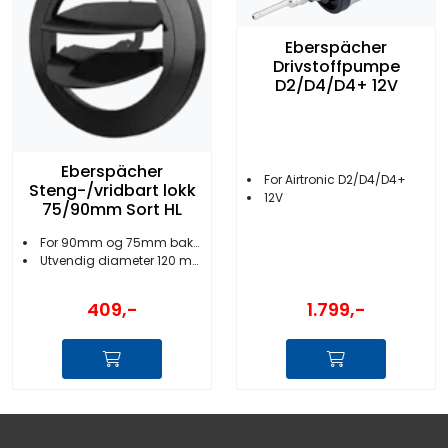
Eberspächer
Drivstoffpumpe
D2/D4/D4+ 12V
Eberspächer
For Airtronic D2/D4/D4+
Steng-/vridbart lokk
12V
75/90mm Sort HL
For 90mm og 75mm bakstykker
Utvendig diameter 120 mm
409,-
1.799,-