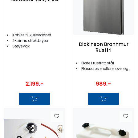
Kobles til kjølevannet
2-trinns effektbryter
Dickinson Brannmur
Støysvak
Rustfri
Plate i rustfritt stål
Plasseres mellom ovn og vegg
2.199,-
989,-