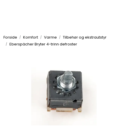
Skip to main content
Elektronikk
Forside
Komfort
Varme
Tilbehør og ekstrautstyr
Elektrisk
Eberspächer Bryter 4-trinn defroster
Bygg/Innredning
Komfort
VVS
Motor/Styring