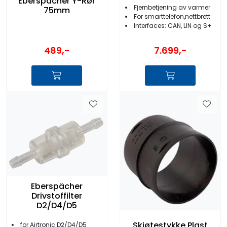
Eberspächer Y-Rør
Fjernbetjening av varmer
75mm
For smarttelefon,nettbrett
Interfaces: CAN, LIN og S+
489,-
7.699,-
Eberspächer
Drivstoffilter
D2/D4/D5
Skjøtestykke Plast
for Airtronic D2/D4/D5