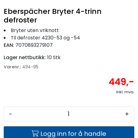
Fortøyning
Eberspächer Bryter 4-trinn
defroster
Fritid/Sikkerhet
Bryter uten vriknott
Til defroster 4230-53 og -54
Båtpleie/Opplag
EAN:
7070893279107
Seil
Lager nettbutikk:
10 Stk
Varenr.:
4114-95
Nyheter
449,-
inkl. mva.
-
+
Logg inn for å handle