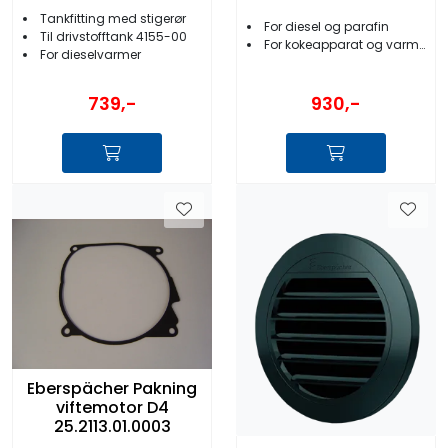
Tankfitting med stigerør
For diesel og parafin
Til drivstofftank 4155-00
For kokeapparat og varmere
For dieselvarmer
930,-
739,-
Eberspächer Pakning
viftemotor D4
25.2113.01.0003