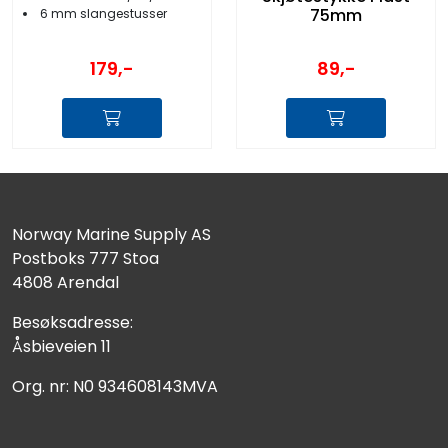
75mm
6 mm slangestusser
179,-
89,-
Norway Marine Supply AS
Postboks 777 Stoa
4808 Arendal
Besøksadresse:
Åsbieveien 11
Org. nr: N0 934608143MVA