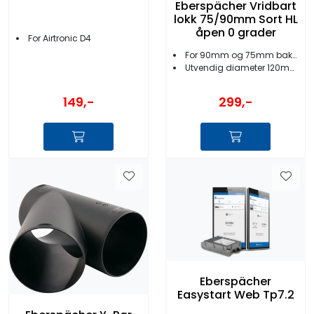
Eberspächer Vridbart
lokk 75/90mm Sort HL
åpen 0 grader
For Airtronic D4
For 90mm og 75mm bakstykker
Utvendig diameter 120mm
149,-
299,-
Eberspächer
Easystart Web Tp7.2