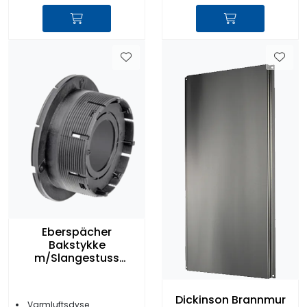
Eberspächer
Bakstykke
m/Slangestuss
90mm Sort
Dickinson Brannmur
Varmluftsdyse