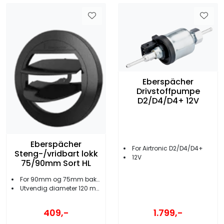
Eberspächer
Drivstoffpumpe
D2/D4/D4+ 12V
Eberspächer
For Airtronic D2/D4/D4+
Steng-/vridbart lokk
12V
75/90mm Sort HL
For 90mm og 75mm bakstykker
Utvendig diameter 120 mm
409,-
1.799,-