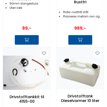
Rustfri
90mm slangestuss
Uten lokk
Plate i rustfritt stål
Plasseres mellom ovn og vegg
89,-
989,-
Drivstofftank
Drivstofftankkit til
Dieselvarmer 10 liter
4155-00