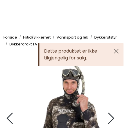
Skip to main content
Elektronikk
Forside
Fritid/Sikkerhet
Vannsport og lek
Dykkerutstyr
Elektrisk
Dykkerdrakt TATTOO FLEX VEST
Dette produktet er ikke
tilgjengelig for salg.
Bygg/Innredning
Komfort
VVS
Motor/Styring