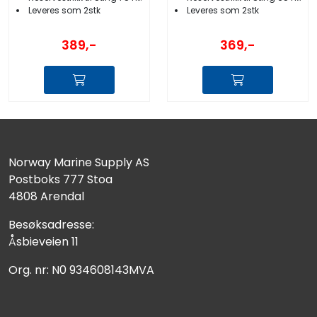
Leveres som 2stk
Leveres som 2stk
389,-
369,-
Norway Marine Supply AS
Postboks 777 Stoa
4808 Arendal
Besøksadresse:
Åsbieveien 11
Org. nr: N0 934608143MVA