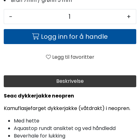
Brun 7mm / grønn 5 mm
-
+
Logg inn for å handle
Legg til favoritter
Beskrivelse
Seac dykkerjakke neopren
Kamuflasjefarget dykkerjakke (våtdrakt) i neopren.
Med hette
Aquastop rundt ansiktet og ved håndledd
Beverhale for lukking