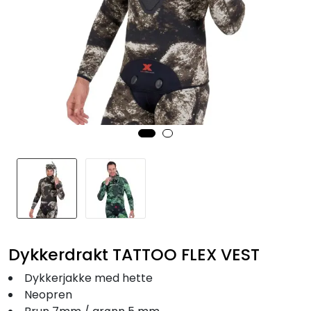
Fortøyning
Fritid/Sikkerhet
Båtpleie/Opplag
Seil
Nyheter
Dykkerdrakt TATTOO FLEX VEST
Dykkerjakke med hette
Neopren