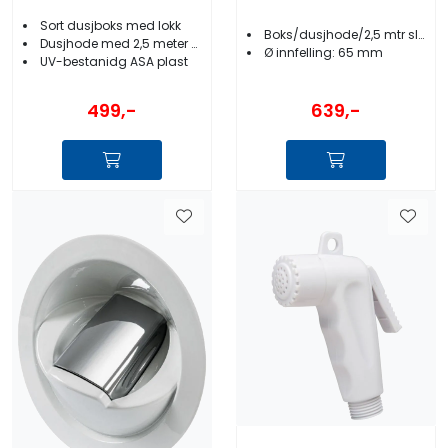
Sort dusjboks med lokk
Boks/dusjhode/2,5 mtr slange
Dusjhode med 2,5 meter slange
Ø innfelling: 65 mm
UV-bestanidg ASA plast
499,-
639,-