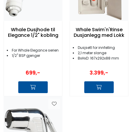
Whale Dusjhode til
Whale Swim'n'Rinse
Elegance 1/2" kobling
Dusjanlegg med Lokk
Dusjsett for innfelling
For Whale Elegance serien
2,1 meter slange
1/2'' BSP gjenger
BxHxD: 167x292x88 mm
699,-
3.399,-