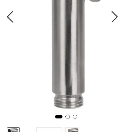
Fortøyning
Fritid/Sikkerhet
Båtpleie/Opplag
Seil
Nyheter