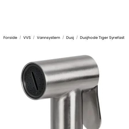
Skip to main content
Elektronikk
Forside
VVS
Vannsystem
Dusj
Dusjhode Tiger Syrefast
Elektrisk
Bygg/Innredning
Komfort
VVS
Motor/Styring