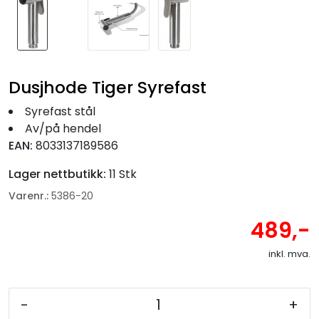
Dusjhode Tiger Syrefast
Syrefast stål
Av/på hendel
EAN:
8033137189586
Lager nettbutikk:
11 Stk
Varenr.:
5386-20
489,-
inkl. mva.
-
+