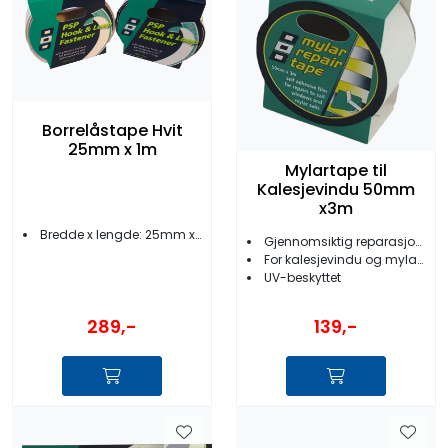
Borrelåstape Hvit
25mm x 1m
Mylartape til
Kalesjevindu 50mm
x3m
Bredde x lengde: 25mm x 1 m
Gjennomsiktig reparasjonstape
For kalesjevindu og mylarseil
UV-beskyttet
289,-
139,-