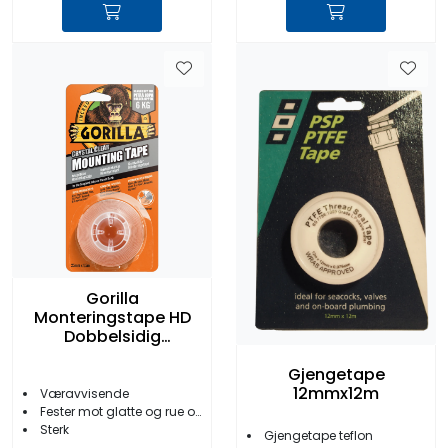
Gorilla
Monteringstape HD
Dobbelsidig
25mmx1,5m
Gjengetape
12mmx12m
Væravvisende
Fester mot glatte og rue overflater
Sterk
Gjengetape teflon