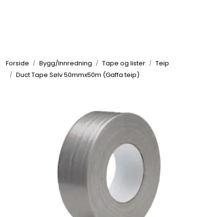
Skip to main content
Elektronikk
Forside
Bygg/Innredning
Tape og lister
Teip
Elektrisk
Duct Tape Sølv 50mmx50m (Gaffa teip)
Bygg/Innredning
Komfort
VVS
Motor/Styring