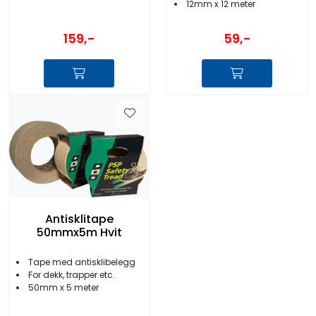
12mm x 12 meter
159,-
59,-
Antisklitape
50mmx5m Hvit
Tape med antisklibelegg
For dekk, trapper etc.
50mm x 5 meter