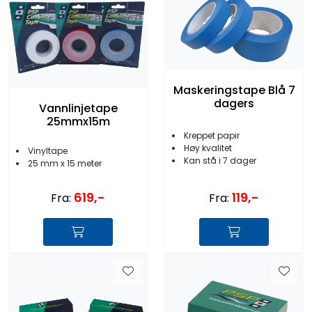
Maskeringstape Blå 7
dagers
Vannlinjetape
25mmx15m
Kreppet papir
Høy kvalitet
Vinyltape
Kan stå i 7 dager
25 mm x 15 meter
619,-
119,-
Fra:
Fra: