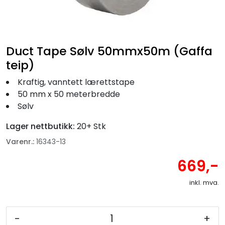
Fortøyning
Fritid/Sikkerhet
Duct Tape Sølv 50mmx50m (Gaffa
teip)
Båtpleie/Opplag
Kraftig, vanntett lærettstape
Seil
50 mm x 50 meterbredde
Sølv
Nyheter
Lager nettbutikk:
20+ Stk
Varenr.:
16343-13
669,-
inkl. mva.
-
+