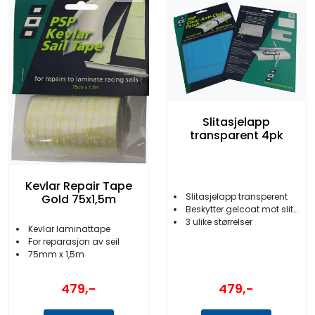
Slitasjelapp
transparent 4pk
Kevlar Repair Tape
Slitasjelapp transperent
Gold 75x1,5m
Beskytter gelcoat mot slitasje fra tau etc.
3 ulike størrelser
Kevlar laminattape
For reparasjon av seil
75mm x 1,5m
479,-
479,-