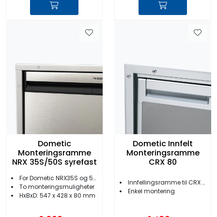
Dometic
Dometic Innfelt
Monteringsramme
Monteringsramme
NRX 35S/50S syrefast
CRX 80
For Dometic NRX35S og 50S
Innfellingsramme til CRX 88
To monteringsmuligheter
Enkel montering
HxBxD: 547 x 428 x 80 mm