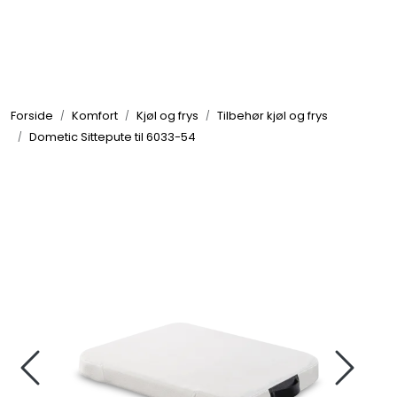
Skip to main content
Elektronikk
Forside
Komfort
Kjøl og frys
Tilbehør kjøl og frys
Elektrisk
Dometic Sittepute til 6033-54
Bygg/Innredning
Komfort
VVS
Motor/Styring