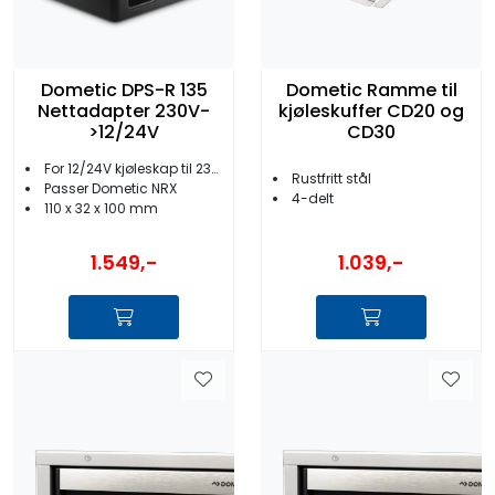
Dometic DPS-R 135
Dometic Ramme til
Nettadapter 230V-
kjøleskuffer CD20 og
>12/24V
CD30
For 12/24V kjøleskap til 230V nett
Rustfritt stål
Passer Dometic NRX
4-delt
110 x 32 x 100 mm
1.549,-
1.039,-