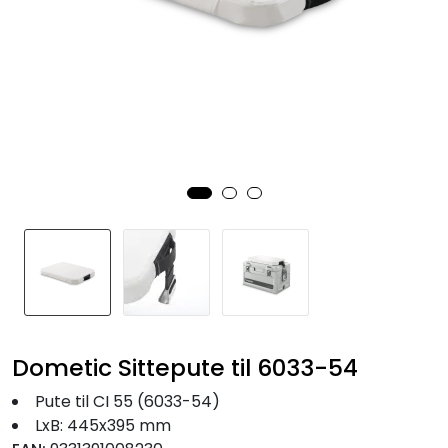
Fortøyning
Fritid/Sikkerhet
Båtpleie/Opplag
Seil
Nyheter
Dometic Sittepute til 6033-54
Pute til CI 55 (6033-54)
LxB: 445x395 mm