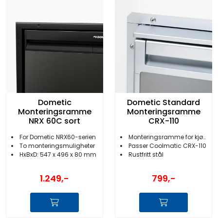
Dometic
Dometic Standard
Monteringsramme
Monteringsramme
NRX 60C sort
CRX-110
For Dometic NRX60-serien
Monteringsramme for kjøleskap
To monteringsmuligheter
Passer Coolmatic CRX-110
HxBxD: 547 x 496 x 80 mm
Rustfritt stål
1.249,-
799,-