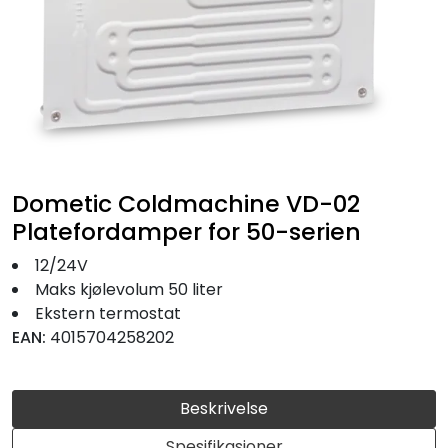
Fortøyning
Fritid/Sikkerhet
Båtpleie/Opplag
Seil
Dometic Coldmachine VD-02
Platefordamper for 50-serien
Nyheter
12/24V
Maks kjølevolum 50 liter
Ekstern termostat
EAN:
4015704258202
Beskrivelse
Spesifikasjoner