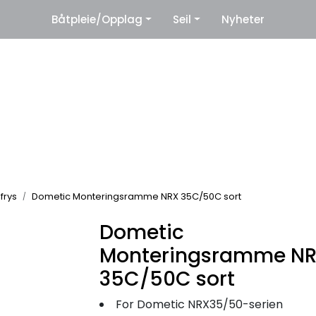
|
Båtpleie/Opplag
Seil
Nyheter
eter
Leverandører
 frys
Dometic Monteringsramme NRX 35C/50C sort
Dometic
Monteringsramme N
35C/50C sort
For Dometic NRX35/50-serien