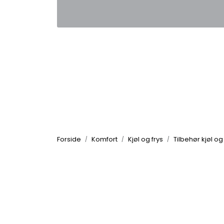
Skip to main content
|
|
Kontakt oss
Nyhetsbrev
Nyh
Forside
Komfort
Kjøl og frys
Tilbehør kjøl og