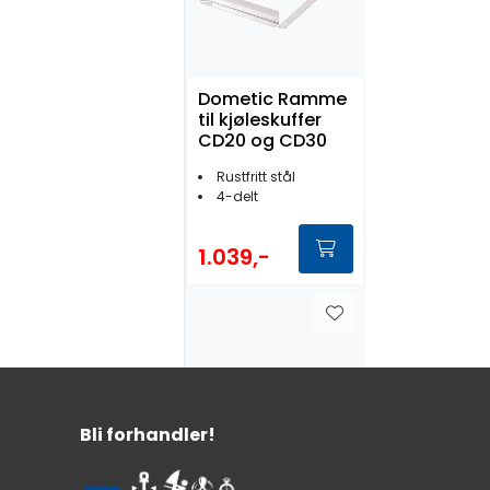
Dometic Ramme
til kjøleskuffer
CD20 og CD30
Rustfritt stål
4-delt
1.039,-
Bli forhandler!