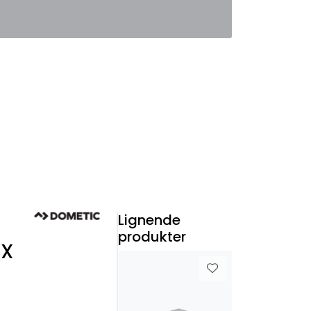
0
Favoritter
Logg inn
Lignende
produkter
RX