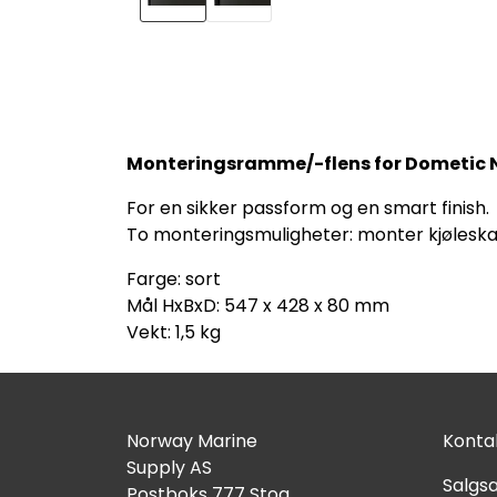
Monteringsramme/-flens for Dometic N
For en sikker passform og en smart finish.
To monteringsmuligheter: monter kjøleska
Farge: sort
Mål HxBxD: 547 x 428 x 80 mm
Vekt: 1,5 kg
Norway Marine
Kontak
Supply AS
Salgsa
Postboks 777 Stoa