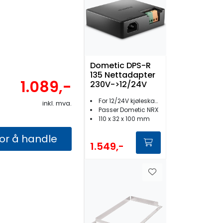
Dometic DPS-R
135 Nettadapter
1.089,-
230V->12/24V
For 12/24V kjøleskap til 230V nett
inkl. mva.
Passer Dometic NRX
110 x 32 x 100 mm
for å handle
1.549,-