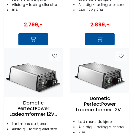
Allsidig - lading eller strøm
Allsidig - lading eller strøm
10A
24V-12V / 20A
2.799,-
2.899,-
Dometic
Dometic
PerfectPower
PerfectPower
Ladeomformer 12V-
Ladeomformer 12V-
>12V 20A
>12V 40A
Lad mens du kjører
Lad mens du kjører
Allsidig - lading eller strøm
Allsidig - lading eller strøm
20A