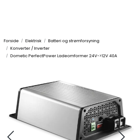
Skip to main content
Elektronikk
Forside
Elektrisk
Batteri og strømforsyning
Elektrisk
Konverter / Inverter
Dometic PerfectPower Ladeomformer 24V->12V 40A
Bygg/Innredning
Komfort
VVS
Motor/Styring