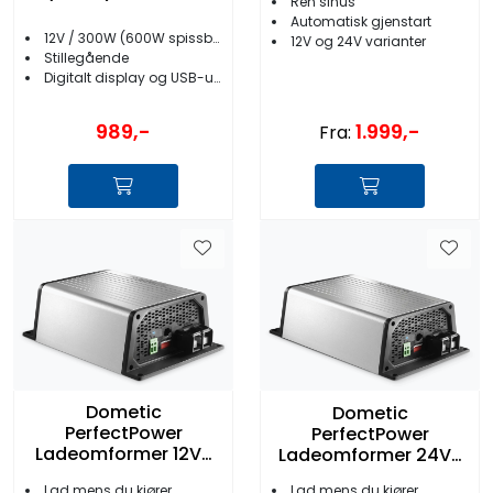
Ren sinus
Automatisk gjenstart
12V / 300W (600W spissbelastning)
12V og 24V varianter
Stillegående
Digitalt display og USB-uttak
989,-
1.999,-
Fra:
Dometic
Dometic
PerfectPower
PerfectPower
Ladeomformer 12V-
Ladeomformer 24V-
>24V 10A
>12V 20A
Lad mens du kjører
Lad mens du kjører