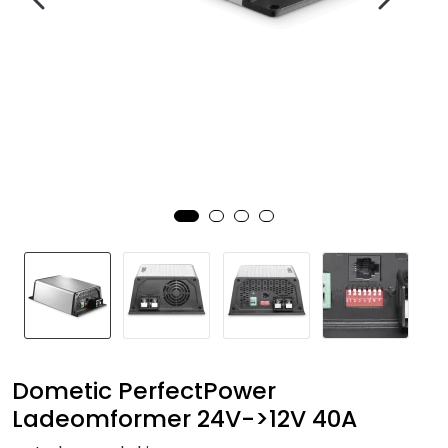
Fortøyning
Fritid/Sikkerhet
Båtpleie/Opplag
Seil
Nyheter
Dometic PerfectPower
Ladeomformer 24V->12V 40A