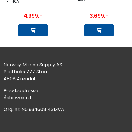
40A
4.999,-
3.699,-
Norway Marine Supply AS
Postboks 777 Stoa
4808 Arendal
Besøksadresse:
Åsbieveien 11
Org. nr: N0 934608143MVA