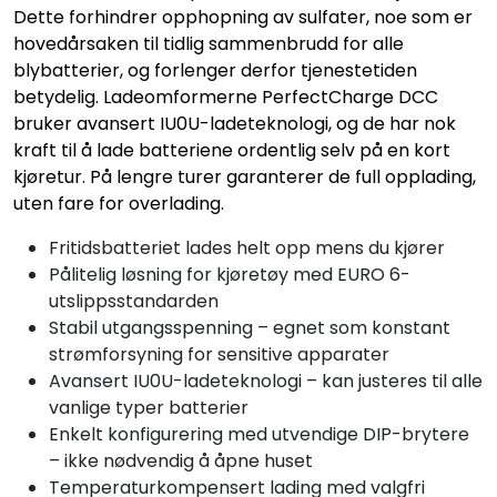
Dette forhindrer opphopning av sulfater, noe som er
hovedårsaken til tidlig sammenbrudd for alle
blybatterier, og forlenger derfor tjenestetiden
betydelig. Ladeomformerne PerfectCharge DCC
bruker avansert IU0U-ladeteknologi, og de har nok
kraft til å lade batteriene ordentlig selv på en kort
kjøretur. På lengre turer garanterer de full opplading,
uten fare for overlading.
Fritidsbatteriet lades helt opp mens du kjører
Pålitelig løsning for kjøretøy med EURO 6-
utslippsstandarden
Stabil utgangsspenning – egnet som konstant
strømforsyning for sensitive apparater
Avansert IU0U-ladeteknologi – kan justeres til alle
vanlige typer batterier
Enkelt konfigurering med utvendige DIP-brytere
– ikke nødvendig å åpne huset
Temperaturkompensert lading med valgfri