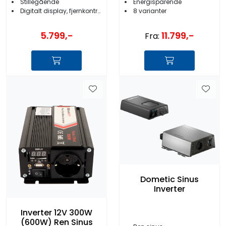
Stillegående
Energisparende
Digitalt display, fjernkontroll og USB-uttak
8 varianter
5.799,-
11.799,-
Fra:
Dometic Sinus
Inverter
Inverter 12V 300W
(600W) Ren Sinus