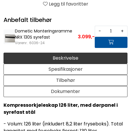
Legg til favoritter
Anbefalt tilbehør
-
+
Dometic Monteringsramme
3.099,-
NRX 130S syrefast
Varenr.: 6036-24
Beskrivelse
Spesifikasjoner
Tilbehør
Dokumenter
Kompressorkjøleskap 126 liter, med dørpanel i
syrefast stål
- Volum: 126 liter (inkludert 8,2 liter fryseboks). Total
kapasitet med fryseboks fjernet: 130 liter.