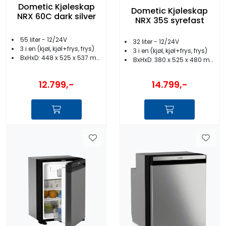
Dometic Kjøleskap
Dometic Kjøleskap
NRX 60C dark silver
NRX 35S syrefast
55 liter - 12/24V
32 liter - 12/24V
3 i en (kjøl, kjøl+frys, frys)
3 i en (kjøl, kjøl+frys, frys)
BxHxD: 448 x 525 x 537 mm
BxHxD: 380 x 525 x 480 mm
12.799,-
14.799,-