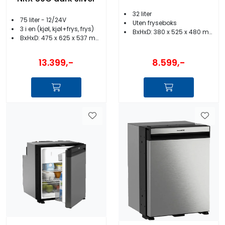
32 liter
75 liter - 12/24V
Uten fryseboks
3 i en (kjøl, kjøl+frys, frys)
BxHxD: 380 x 525 x 480 mm
BxHxD: 475 x 625 x 537 mm
8.599,-
13.399,-