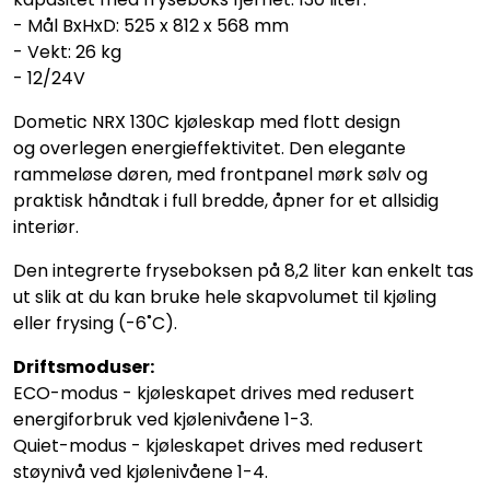
- Mål BxHxD: 525 x 812 x 568 mm
- Vekt: 26 kg
- 12/24V
Dometic NRX 130C kjøleskap med flott design
og overlegen energieffektivitet. Den elegante
rammeløse døren, med frontpanel mørk sølv og
praktisk håndtak i full bredde, åpner for et allsidig
interiør.
Den integrerte fryseboksen på 8,2 liter kan enkelt tas
ut slik at du kan bruke hele skapvolumet til kjøling
eller frysing (-6˚C).
Driftsmoduser:
ECO-modus - kjøleskapet drives med redusert
energiforbruk ved kjølenivåene 1-3.
Quiet-modus - kjøleskapet drives med redusert
støynivå ved kjølenivåene 1-4.