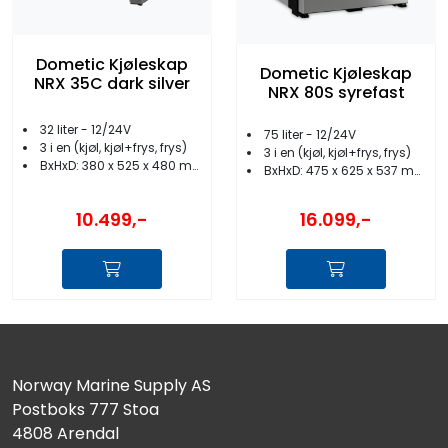
Dometic Kjøleskap
Dometic Kjøleskap
NRX 35C dark silver
NRX 80S syrefast
32 liter - 12/24V
75 liter - 12/24V
3 i en (kjøl, kjøl+frys, frys)
3 i en (kjøl, kjøl+frys, frys)
BxHxD: 380 x 525 x 480 mm
BxHxD: 475 x 625 x 537 mm
10.499,-
16.099,-
Norway Marine Supply AS
Postboks 777 Stoa
4808 Arendal