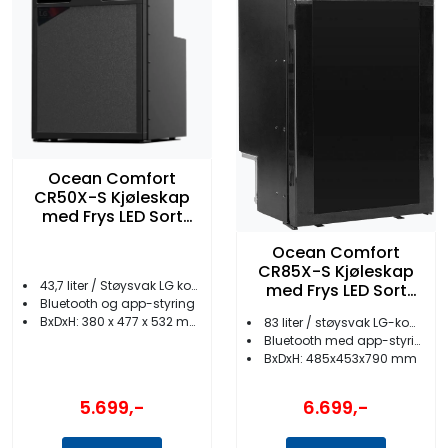
Ocean Comfort
CR50X-S Kjøleskap
med Frys LED Sort
Front
Ocean Comfort
CR85X-S Kjøleskap
43,7 liter / Støysvak LG kompressor
med Frys LED Sort
Bluetooth og app-styring
Front
BxDxH: 380 x 477 x 532 mm
83 liter / støysvak LG-kompressor
Bluetooth med app-styring
BxDxH: 485x453x790 mm
5.699,-
6.699,-