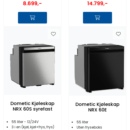
8.699,-
14.799,-
Dometic Kjøleskap
Dometic Kjøleskap
NRX 60S syrefast
NRX 60E
55 liter - 12/24V
55 liter
3 i en (kjøl, kjøl+frys, frys)
Uten fryseboks