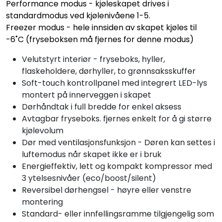
Performance modus - kjøleskapet drives i
standardmodus ved kjølenivåene 1-5.
Freezer modus - hele innsiden av skapet kjøles til
-6˚C (fryseboksen må fjernes for denne modus)
Velutstyrt interiør - fryseboks, hyller,
flaskeholdere, dørhyller, to grønnsaksskuffer
Soft-touch kontrollpanel med integrert LED-lys
montert på innerveggen i skapet
Dørhåndtak i full bredde for enkel aksess
Avtagbar fryseboks. fjernes enkelt for å gi større
kjølevolum
Dør med ventilasjonsfunksjon - Døren kan settes i
luftemodus når skapet ikke er i bruk
Energieffektiv, lett og kompakt kompressor med
3 ytelsesnivåer (eco/boost/silent)
Reversibel dørhengsel - høyre eller venstre
montering
Standard- eller innfellingsramme tilgjengelig som