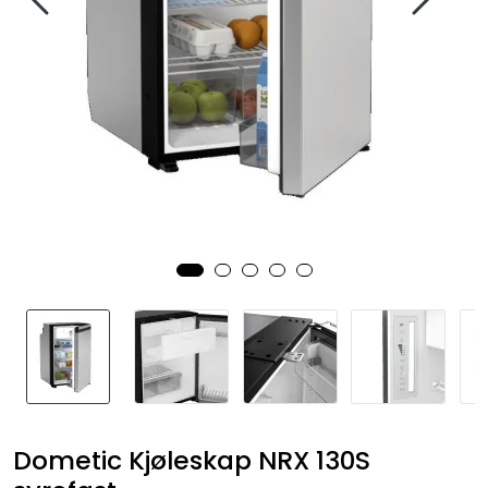
Fortøyning
Fritid/Sikkerhet
Båtpleie/Opplag
Seil
Nyheter
Dometic Kjøleskap NRX 130S