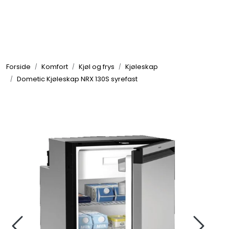
Skip to main content
Elektronikk
Forside
Komfort
Kjøl og frys
Kjøleskap
Elektrisk
Dometic Kjøleskap NRX 130S syrefast
Bygg/Innredning
Komfort
VVS
Motor/Styring