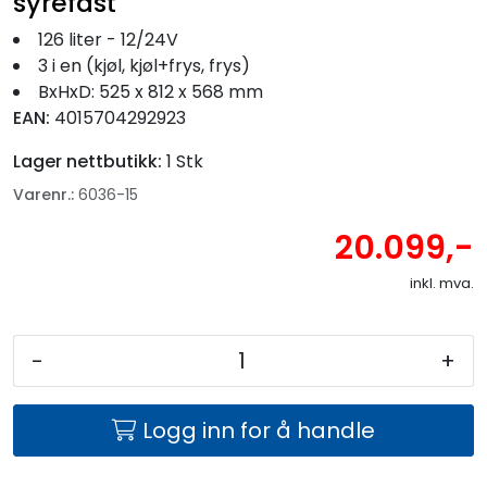
syrefast
126 liter - 12/24V
3 i en (kjøl, kjøl+frys, frys)
BxHxD: 525 x 812 x 568 mm
EAN:
4015704292923
Lager nettbutikk:
1 Stk
Varenr.:
6036-15
20.099,-
inkl. mva.
-
+
Logg inn for å handle