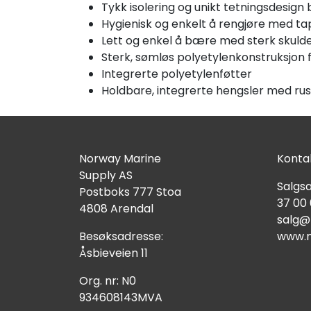
Tykk isolering og unikt tetningsdesign 
Hygienisk og enkelt å rengjøre med ta
Lett og enkel å bære med sterk skuld
Sterk, sømløs polyetylenkonstruksjon f
Integrerte polyetylenføtter
Holdbare, integrerte hengsler med rustf
Norway Marine
Kontak
Supply AS
Salgsa
Postboks 777 Stoa
37 00
4808 Arendal
salg@
Besøksadresse:
www.n
Åsbieveien 11
Org. nr: N0
934608143MVA