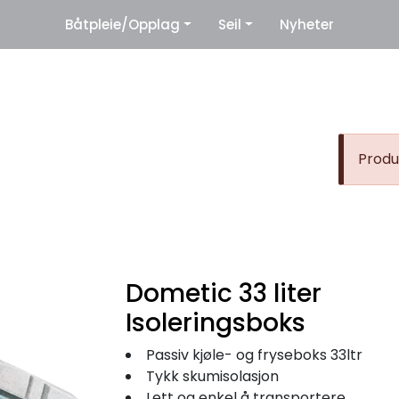
|
Båtpleie/Opplag
Seil
Nyheter
eter
Leverandører
Produk
Dometic 33 liter
Isoleringsboks
Passiv kjøle- og fryseboks 33ltr
Tykk skumisolasjon
Lett og enkel å transportere