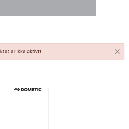
0
Favoritter
Logg inn
tet er ikke aktivt!