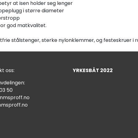
betyr at isen holder seg lenger
ppeplugg i større diameter
erstropp
or god matkvalitet.
rie stålstenger, sterke nylonklemmer, og festeskruer i rus
t oss:
YRKESBÅT 2022
vdelingen:
 03 50
nmsproff.no
msproff.no