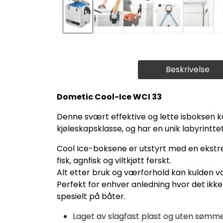
Beskrivelse
Dometic Cool-Ice WCI 33
Denne svært effektive og lette isboksen ka
kjøleskapsklasse, og har en unik labyrintte
Cool Ice-boksene er utstyrt med en ekstrem
fisk, agnfisk og viltkjøtt ferskt.
Alt etter bruk og værforhold kan kulden v
Perfekt for enhver anledning hvor det ikke e
spesielt på båter.
Laget av slagfast plast og uten sømmer