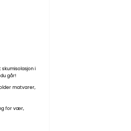
 skumisolasjon i
 du går!
holder matvarer,
ng for vær,