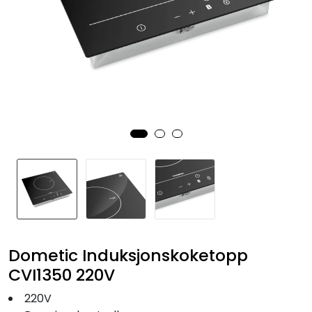
Fortøyning
Fritid/Sikkerhet
Båtpleie/Opplag
Seil
Nyheter
Dometic Induksjonskoketopp
CVI1350 220V
220V