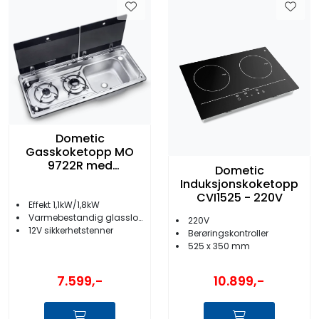
Dometic
Gasskoketopp MO
9722R med
Dometic
oppvaskkum
Induksjonskoketopp
CVI1525 - 220V
Effekt 1,1kW/1,8kW
Varmebestandig glasslokk
220V
12V sikkerhetstenner
Berøringskontroller
525 x 350 mm
7.599,-
10.899,-