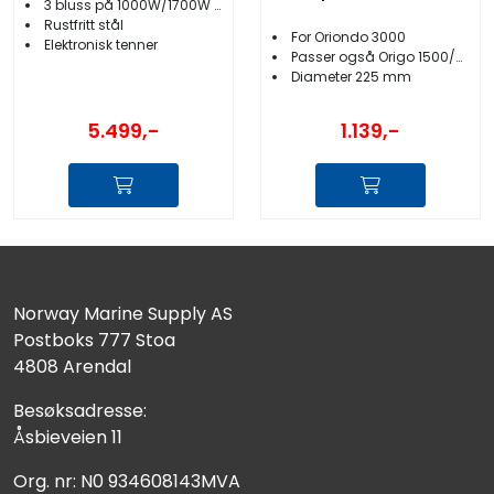
3 bluss på 1000W/1700W og 3000W
Rustfritt stål
For Oriondo 3000
Elektronisk tenner
Passer også Origo 1500/3000/6000
Diameter 225 mm
5.499,-
1.139,-
Norway Marine Supply AS
Postboks 777 Stoa
4808 Arendal
Besøksadresse:
Åsbieveien 11
Org. nr: N0 934608143MVA