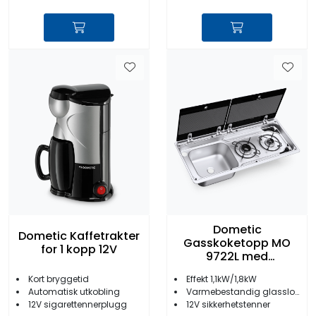
Dometic
Dometic Kaffetrakter
Gasskoketopp MO
for 1 kopp 12V
9722L med
oppvaskkum venstre
Kort bryggetid
Effekt 1,1kW/1,8kW
Automatisk utkobling
Varmebestandig glasslokk
12V sigarettennerplugg
12V sikkerhetstenner