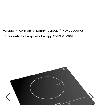
Skip to main content
Elektronikk
Forside
Komfort
Komfyr og kok
Kokeapparat
Elektrisk
Dometic Induksjonskoketopp CVI1350 220V
Bygg/Innredning
Komfort
VVS
Motor/Styring