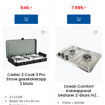
549,-
7.599,-
Cadac 2 Cook 3 Pro
Stove gasskoketopp
2 bluss
Ocean Comfort
Kokeapparat
Seafarer 2-bluss m/el
2 x 2,2 kW
tenning
BxHxD: 55 x 9 x 33 cm
1700w + 3000W