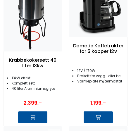
Dometic Kaffetrakter
for 5 kopper 12V
Krabbekokersett 40
liter 13kw
12V / 170W
Brakett for vegg- eller benkmontering
13kW effekt
Varmeplate m/termostat
Komplett sett
40 liter Aluminiumsgryte
1.199,-
2.399,-