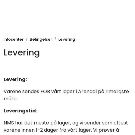
Skip to main content
Elektronikk
Infosenter
Betingelser
Levering
Elektrisk
Levering
Bygg/Innredning
Levering:
Komfort
Varene sendes FOB vårt lager i Arendal på rimeligste
måte.
VVS
Leveringstid:
Motor/Styring
NMS har det meste på lager, og vi sender som oftest
varene innen 1-2 dager fra vårt lager. Vi prøver å