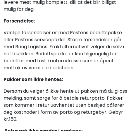
Fortøyning
levere mest mulig komplett, slik at det blir billigst
mulig for deg.
Fritid/Sikkerhet
Forsendelse:
Vanlige forsendelser er med Postens bedriftspakke
Båtpleie/Opplag
eller Postens servicepakke. Større forsendelser går
med Bring Logistics. Fraktalternativet velger du selv i
nettbutikken. Bedriftspakke er kun tilgjengelig for
Seil
bedrifter med fast kontoradresse som er åpent
mottak av varer i arbeidstiden
Nyheter
Pakker som ikke hentes:
Dersom du velger å ikke hente ut pakken må du gi oss
melding, samt sørge for å betale returporto. Pakker
som kommer i retur uavhentet uten beskjed påfører
deg kostnader i form av porto og returgebyr. Gebyr
kr.150,-
Retur må ikke sendes i oppkrav: