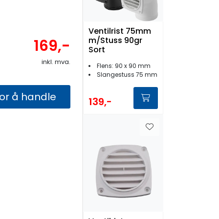
Ventilrist 75mm
m/Stuss 90gr
169,-
Sort
inkl. mva.
Flens: 90 x 90 mm
Slangestuss 75 mm
for å handle
139,-