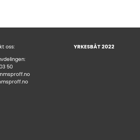
t oss:
YRKESBÅT 2022
vdelingen:
 03 50
nmsproff.no
msproff.no