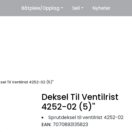
|
Båtpleie/Opplag
Seil
Nyheter
eter
Leverandører
sel Til Ventilrist 4252-02 (5)''
Deksel Til Ventilrist
4252-02 (5)''
Sprutdeksel til ventilrist 4252-02
EAN:
7070893135823