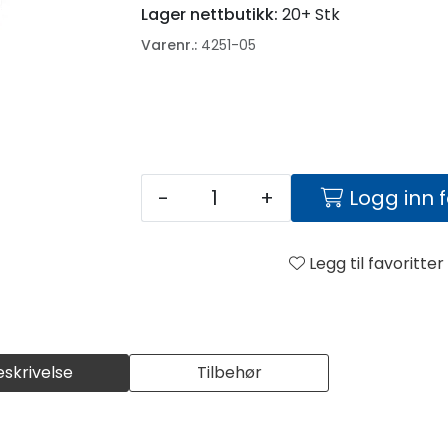
Lager nettbutikk:
20+ Stk
Varenr.:
4251-05
-
+
Logg inn 
Legg til favoritter
eskrivelse
Tilbehør