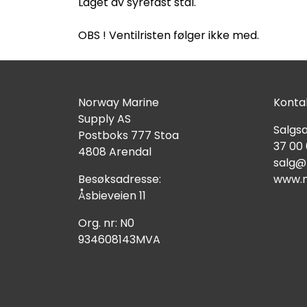
Laget av syrefast stål.
OBS ! Ventilristen følger ikke med.
Norway Marine
Kontak
Supply AS
Salgsa
Postboks 777 Stoa
37 00
4808 Arendal
salg@
Besøksadresse:
www.n
Åsbieveien 11
Org. nr: N0
934608143MVA