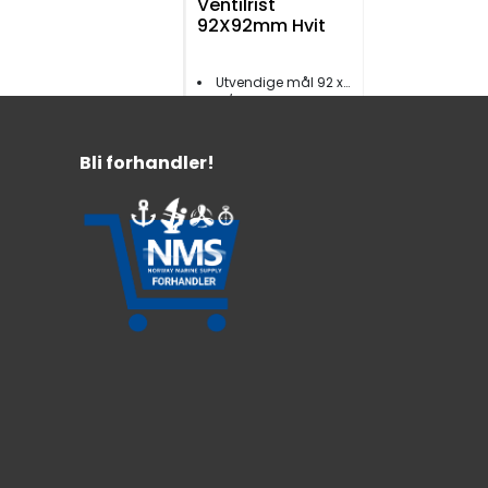
Ventilrist
92X92mm Hvit
Utvendige mål 92 x 92 mm
C/C skruehull 70 mm
69,-
Bli forhandler!
Stjerneventil
128mm (5")