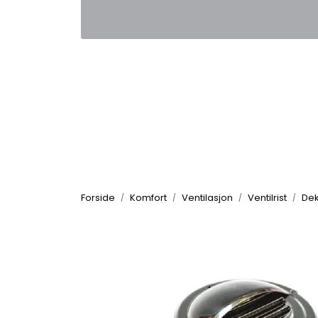
Skip to main content
|
|
Kontakt oss
Nyhetsbrev
Nyh
Forside
Komfort
Ventilasjon
Ventilrist
Dek