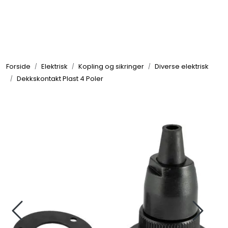
Skip to main content
Elektronikk
Forside
Elektrisk
Kopling og sikringer
Diverse elektrisk
Elektrisk
Dekkskontakt Plast 4 Poler
Bygg/Innredning
Komfort
VVS
Motor/Styring