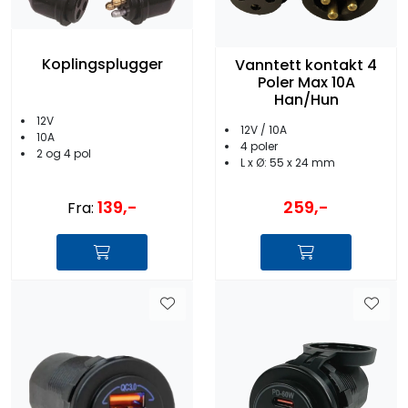
Koplingsplugger
Vanntett kontakt 4
Poler Max 10A
Han/Hun
12V
12V / 10A
10A
4 poler
2 og 4 pol
L x Ø: 55 x 24 mm
139,-
259,-
Fra: