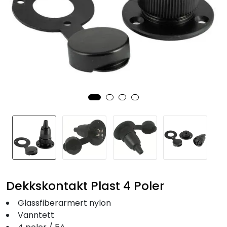
Fortøyning
Fritid/Sikkerhet
Båtpleie/Opplag
Seil
Nyheter
Dekkskontakt Plast 4 Poler
Glassfiberarmert nylon
Vanntett