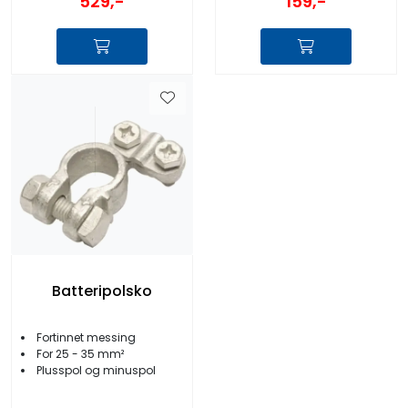
529,-
159,-
Batteripolsko
Fortinnet messing
For 25 - 35 mm²
Plusspol og minuspol