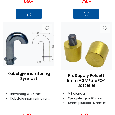
69,-
79,-
Kabelgjennomføring
ProSupply Polsett
Syrefast
8mm AGM/LifePO4
Batterier
M8 gjenger
Innvendig Ø: 35mm
Gjengelengde 9,5mm
Kabelgjennomføring for dekk
19mm plusspol, 17mm minuspol