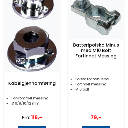
Batteripolsko Minus
med M10 Bolt
Fortinnet Messing
Polsko for minuspol
Kabelgjennomføring
Fortinnet messing
M10 bolt
Forkrommet messing
Ø 6/8/10/12 mm
119,-
79,-
Fra: