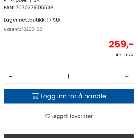
4 poler / 5A
EAN:
7070379105548
Lager nettbutikk:
17 Stk
Varenr.:
10200-00
259,-
inkl. mva.
-
+
Logg inn for å handle
Legg til favoritter