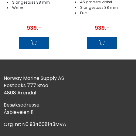
45 graders vinkel
Slangestuss 38 mm
Slangestuss 38 mm
Water
Fuel
939,-
939,-
Norway Marine Supply AS
Postboks 777 Stoa
4808 Arendal
Besøksadresse:
Åsbieveien 11
Org. nr: N0 934608143MVA