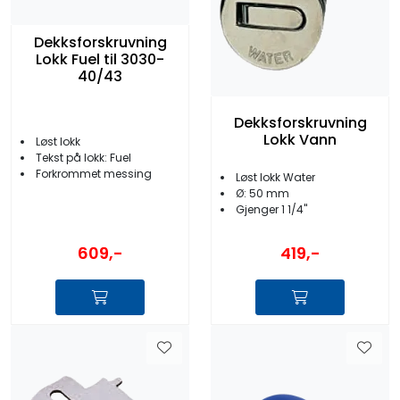
Dekksforskruvning
Lokk Fuel til 3030-
40/43
Dekksforskruvning
Lokk Vann
Løst lokk
Tekst på lokk: Fuel
Forkrommet messing
Løst lokk Water
Ø: 50 mm
Gjenger 1 1/4''
609,-
419,-