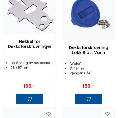
Nøkkel for
Dekksforskruvninger
Dekksforskruvning
Lokk Blått Vann
For åpning av dekksforskruvning, sjakler m.m.
''Water''
98 x 57 mm
Ø: 49 mm
Gjenger: 1 1/4''
169,-
159,-