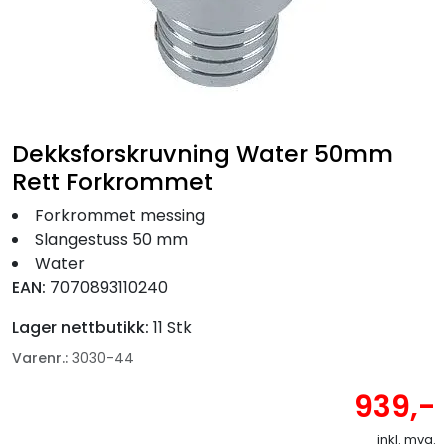
Fortøyning
Fritid/Sikkerhet
Båtpleie/Opplag
Dekksforskruvning Water 50mm
Rett Forkrommet
Seil
Forkrommet messing
Slangestuss 50 mm
Nyheter
Water
EAN:
7070893110240
Lager nettbutikk:
11 Stk
Varenr.:
3030-44
939,-
inkl. mva.