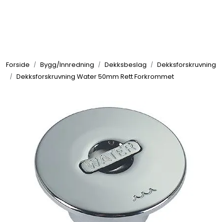
Skip to main content
Elektronikk
Forside
Bygg/Innredning
Dekksbeslag
Dekksforskruvning
Elektrisk
Dekksforskruvning Water 50mm Rett Forkrommet
Bygg/Innredning
Komfort
VVS
Motor/Styring