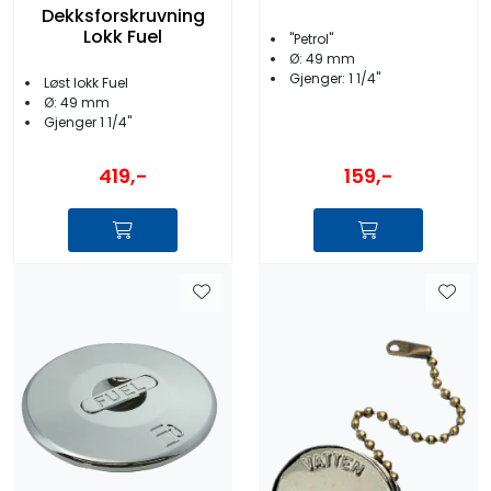
Dekksforskruvning
Lokk Fuel
''Petrol''
Ø: 49 mm
Gjenger: 1 1/4''
Løst lokk Fuel
Ø: 49 mm
Gjenger 1 1/4''
419,-
159,-