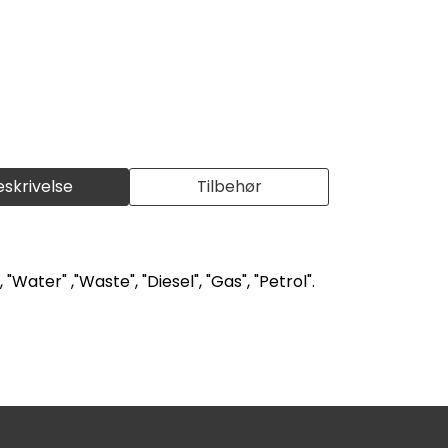
eskrivelse
Tilbehør
"Water" ,"Waste", "Diesel", "Gas", "Petrol".