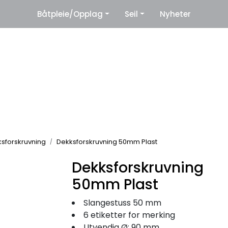
|
Båtpleie/Opplag
Seil
Nyheter
eter
Leverandører
sforskruvning
Dekksforskruvning 50mm Plast
Dekksforskruvning
50mm Plast
Slangestuss 50 mm
6 etiketter for merking
Utvendig Ø: 90 mm