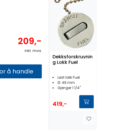
209,-
inkl. mva.
Dekksforskruvnin
g Lokk Fuel
for å handle
Løst lokk Fuel
Ø: 49 mm
Gjenger 1 1/4''
419,-