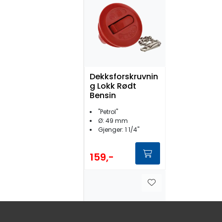
Dekksforskruvnin
g Lokk Rødt
Bensin
''Petrol''
Ø: 49 mm
Gjenger: 1 1/4''
159,-