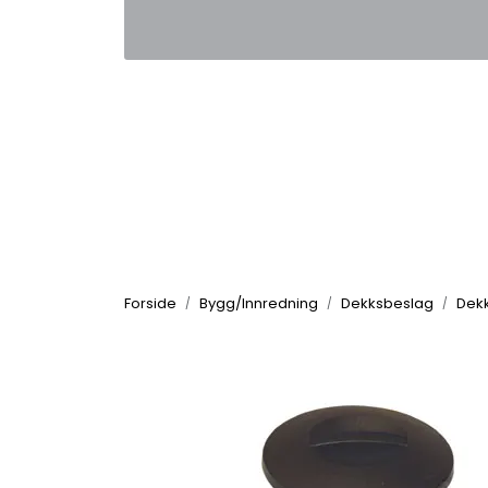
Skip to main content
|
|
Kontakt oss
Nyhetsbrev
Nyh
Forside
Bygg/Innredning
Dekksbeslag
Dekk