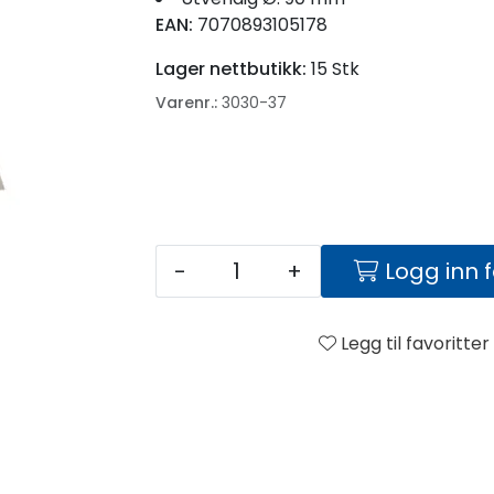
EAN:
7070893105178
Lager nettbutikk:
15 Stk
Varenr.:
3030-37
-
+
Logg inn 
Legg til favoritter