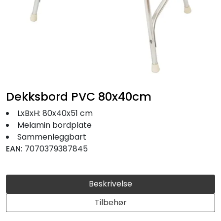
Fortøyning
Fritid/Sikkerhet
Båtpleie/Opplag
Seil
Dekksbord PVC 80x40cm
LxBxH: 80x40x51 cm
Nyheter
Melamin bordplate
Sammenleggbart
EAN:
7070379387845
Beskrivelse
Tilbehør