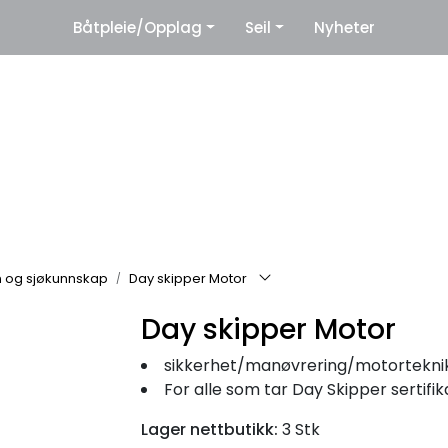
|
Båtpleie/Opplag
Seil
Nyheter
eter
Leverandører
n og sjøkunnskap
Day skipper Motor
Day skipper Motor
sikkerhet/manøvrering/motorteknikk/navigas
For alle som tar Day Skipper sertifik
Lager nettbutikk:
3 Stk