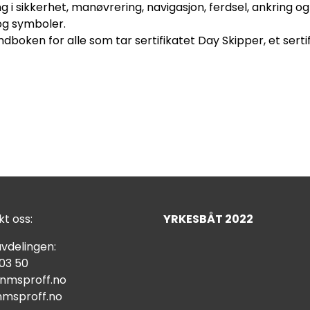
ng i sikkerhet, manøvrering, navigasjon, ferdsel, ankring og
og symboler.
dboken for alle som tar sertifikatet Day Skipper, et serti
t oss:
YRKESBÅT 2022
vdelingen:
 03 50
nmsproff.no
msproff.no