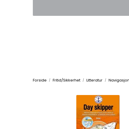
Skip to main content
|
|
Kontakt oss
Nyhetsbrev
Nyh
Forside
Fritid/Sikkerhet
Litteratur
Navigasjo