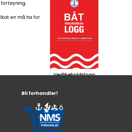
 fortøyning,
fikat en må ha for
Vedlikeholdslogg
Bli forhandler!
Råd og veiledning
Sjekkliste og dokumentasjon
176 sider
299,-