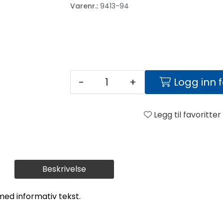
Varenr.:
9413-94
-
+
Logg inn 
Legg til favoritter
Beskrivelse
med informativ tekst.