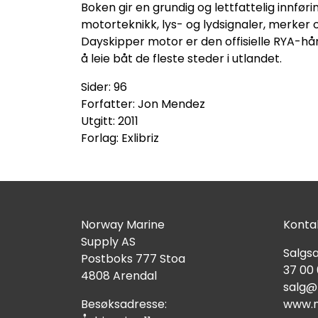
Boken gir en grundig og lettfattelig innføri
motorteknikk, lys- og lydsignaler, merker 
Dayskipper motor er den offisielle RYA-hån
å leie båt de fleste steder i utlandet.
Sider: 96
Forfatter: Jon Mendez
Utgitt: 2011
Forlag: Exlibriz
Norway Marine
Kontak
Supply AS
Salgsa
Postboks 777 Stoa
37 00
4808 Arendal
salg@
Besøksadresse:
www.n