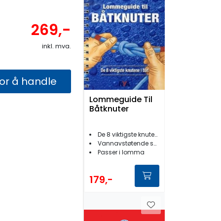
269,-
inkl. mva.
for å handle
Lommeguide Til
Båtknuter
De 8 viktigste knutene i båt
Vannavstøtende spiralhefte
Passer i lomma
179,-