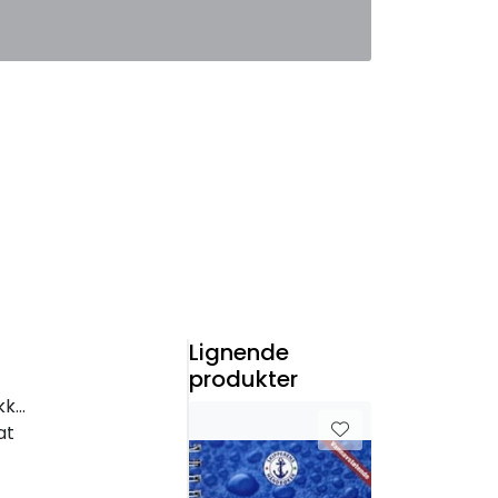
0
Favoritter
Logg inn
Lignende
produkter
jon
at