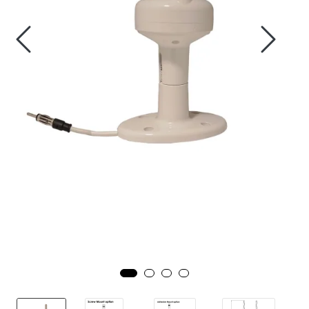
Fortøyning
Fritid/Sikkerhet
Båtpleie/Opplag
Seil
Nyheter