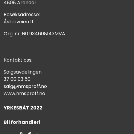
4808 Arendal
Besøksadresse:
Åsbieveien 11
Org. nr: N0 934608143MVA
Kontakt oss:
Salgsavdelingen:
37 00 03 50
salg@nmsproff.no
www.nmsproff.no
YRKESBÅT 2022
Bli forhandler!