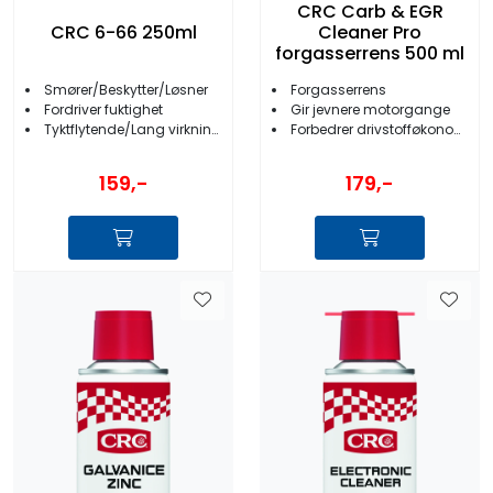
CRC Carb & EGR
CRC 6-66 250ml
Cleaner Pro
forgasserrens 500 ml
Smører/Beskytter/Løsner
Forgasserrens
Fordriver fuktighet
Gir jevnere motorgange
Tyktflytende/Lang virkningstid
Forbedrer drivstofføkonomien
159,-
179,-