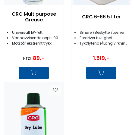
CRC Multipurpose
CRC 6-66 5 liter
Grease
Universalt EP-fett
Smører/Beskytter/Løsner
Vannavvisende opptil 90 grader C
Fordriver fuktighet
Motstår ekstremt trykk
Tyktflytende/Lang virkningstid
89,-
1.519,-
Fra: