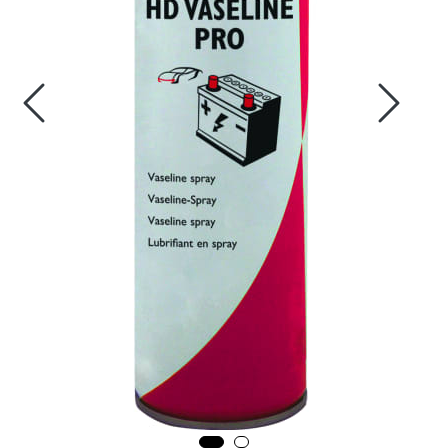
Fortøyning
Fritid/Sikkerhet
Båtpleie/Opplag
Seil
Nyheter