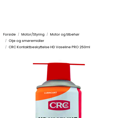
Skip to main content
Elektronikk
Forside
Motor/Styring
Motor og tilbehør
Elektrisk
Olje og smøremidler
CRC Kontaktbeskyttelse HD Vaseline PRO 250ml
Bygg/Innredning
Komfort
VVS
Motor/Styring