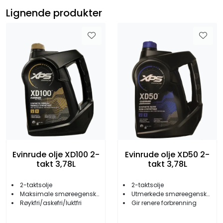
Lignende produkter
Evinrude olje XD100 2-
Evinrude olje XD50 2-
takt 3,78L
takt 3,78L
2-taktsolje
2-taktsolje
Maksimale smøreegenskaper
Utmerkede smøreegenskaper
Røykfri/askefri/luktfri
Gir renere forbrenning