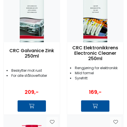
CRC Elektronikkrens
CRC Galvanice Zink
Electronic Cleaner
250ml
250ml
Rengjøring for elektronikk
Beskytter mot rust
Mild formel
For alle ståloverflater
Syrefritt
209,-
169,-