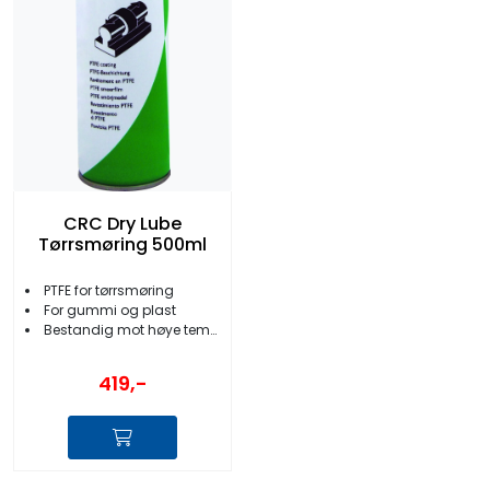
CRC Dry Lube
Tørrsmøring 500ml
PTFE for tørrsmøring
For gummi og plast
Bestandig mot høye temperaturer
419,-