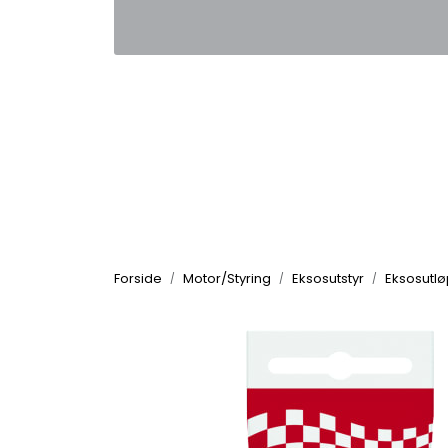
Skip to main content
|
|
Kontakt oss
Nyhetsbrev
Nyh
Forside
Motor/Styring
Eksosutstyr
Eksosutlø