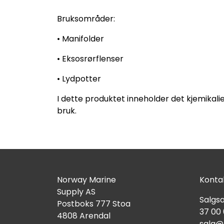
Bruksområder:
• Manifolder
• Eksosrørflenser
• Lydpotter
I dette produktet inneholder det kjemikalie
bruk.
Norway Marine
Kontak
Supply AS
Salgsa
Postboks 777 Stoa
37 00
4808 Arendal
salg@