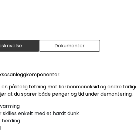
eskrivelse
Dokumenter
eksosanleggkomponenter.
 en pålitelig tetning mot karbonmonoksid og andre farlig
 gjør at du sparer både penger og tid under demontering.
pvarming
skilles enkelt med et hardt dunk
r herding
l