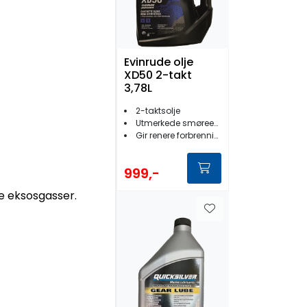
Evinrude olje
XD50 2-takt
3,78L
2-taktsolje
Utmerkede smøreegenskaper
Gir renere forbrenning
999,-
e eksosgasser.