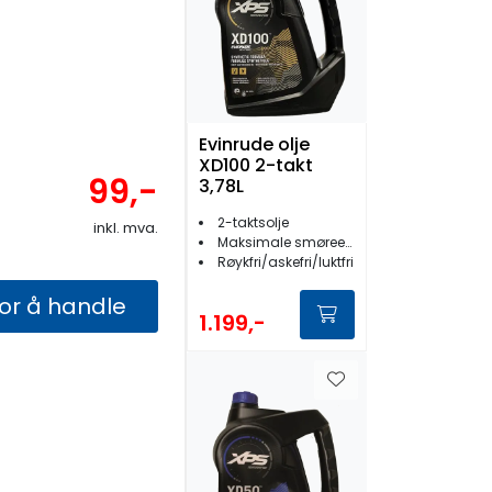
Evinrude olje
XD100 2-takt
99,-
3,78L
2-taktsolje
inkl. mva.
Maksimale smøreegenskaper
Røykfri/askefri/luktfri
for å handle
1.199,-