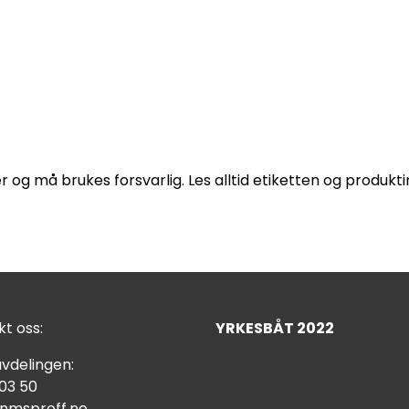
r og må brukes forsvarlig. Les alltid etiketten og produk
t oss:
YRKESBÅT 2022
vdelingen:
 03 50
nmsproff.no