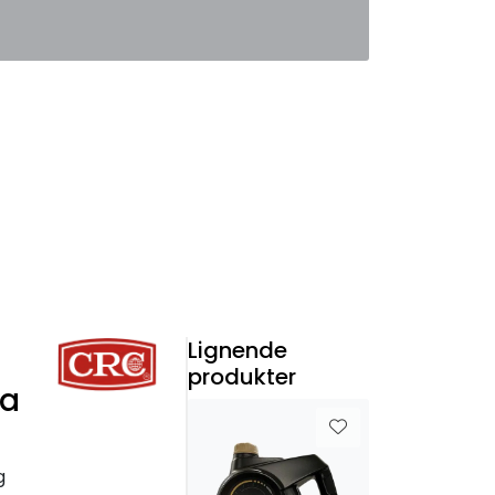
0
Favoritter
Logg inn
Lignende
produkter
ta
g