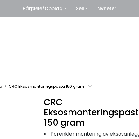
|
Båtpleie/Opplag
Seil
Nyheter
eter
Leverandører
p
CRC Eksosmonteringspasta 150 gram
CRC
Eksosmonteringspas
150 gram
Forenkler montering av eksosanleg