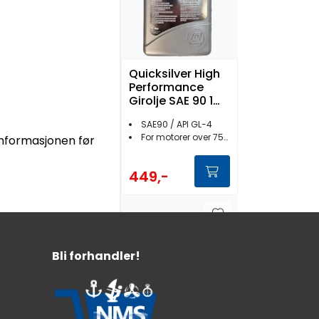
Quicksilver High
Performance
Girolje SAE 90 1
liter
SAE90 / API GL-4
For motorer over 75HK
tinformasjonen før
449,-
Bli forhandler!