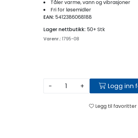
Tåler varme, vann og vibrasjoner
Fri for løsemidler
EAN:
5412386068188
Lager nettbutikk:
50+ Stk
Varenr.:
1795-08
-
+
Logg inn 
Legg til favoritter