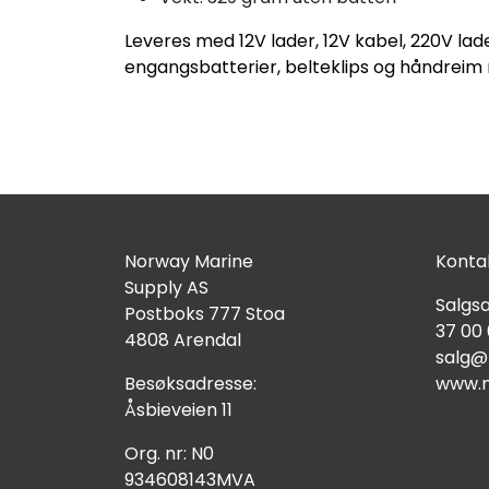
Leveres med 12V lader, 12V kabel, 220V lad
engangsbatterier, belteklips og håndreim
Norway Marine
Kontak
Supply AS
Salgsa
Postboks 777 Stoa
37 00
4808 Arendal
salg@
Besøksadresse:
www.n
Åsbieveien 11
Org. nr: N0
934608143MVA