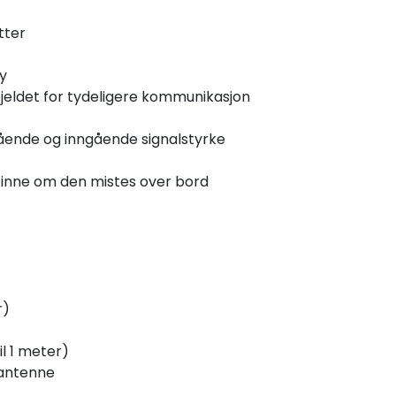
tter
y
pjeldet for tydeligere kommunikasjon
ående og inngående signalstyrke
 finne om den mistes over bord
r)
il 1 meter)
 antenne