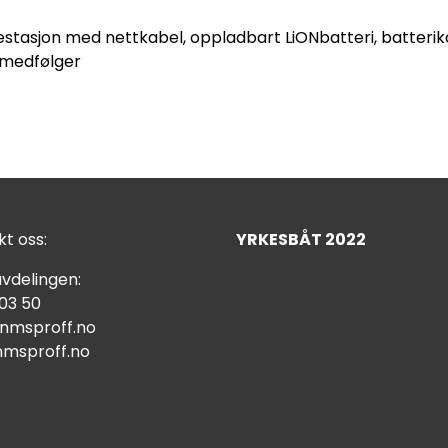
estasjon med nettkabel, oppladbart LiONbatteri, batterik
 medfølger
t oss:
YRKESBÅT 2022
vdelingen:
 03 50
nmsproff.no
msproff.no