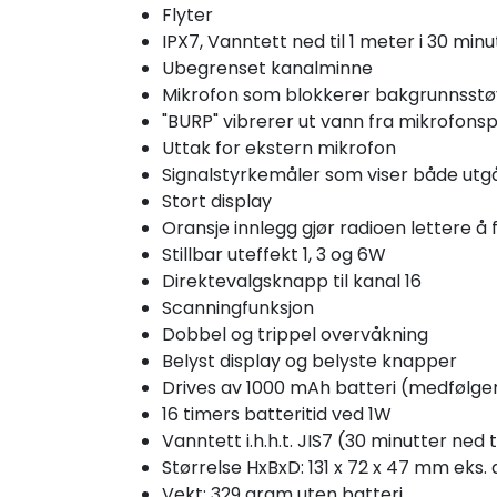
Flyter
IPX7, Vanntett ned til 1 meter i 30 minu
Ubegrenset kanalminne
Mikrofon som blokkerer bakgrunnsstø
"BURP" vibrerer ut vann fra mikrofons
Uttak for ekstern mikrofon
Signalstyrkemåler som viser både utg
Stort display
Oransje innlegg gjør radioen lettere å
Stillbar uteffekt 1, 3 og 6W
Direktevalgsknapp til kanal 16
Scanningfunksjon
Dobbel og trippel overvåkning
Belyst display og belyste knapper
Drives av 1000 mAh batteri (medfølge
16 timers batteritid ved 1W
Vanntett i.h.h.t. JIS7 (30 minutter ned t
Størrelse HxBxD: 131 x 72 x 47 mm eks.
Vekt: 329 gram uten batteri