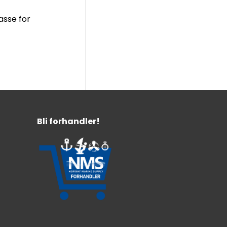
asse for
Bli forhandler!