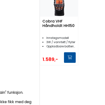
Cobra VHF
Håndholdt HH150
Innstegsmodell
3W / vanntett / flyter
Oppladbare batterier
1.589,-
in" funksjon.
ikke fikk med deg