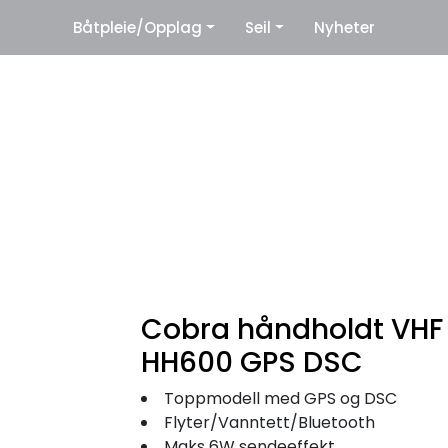
|
Båtpleie/Opplag
Seil
Nyheter
eter
Leverandører
Cobra håndholdt VHF
HH600 GPS DSC
Toppmodell med GPS og DSC
Flyter/Vanntett/Bluetooth
Maks 6W sendeeffekt