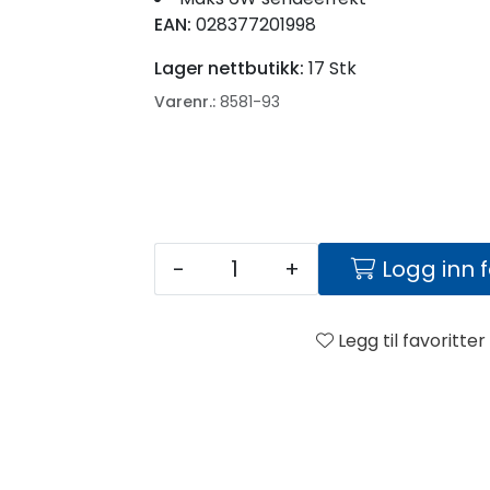
EAN:
028377201998
Lager nettbutikk:
17 Stk
Varenr.:
8581-93
-
+
Logg inn 
Legg til favoritter