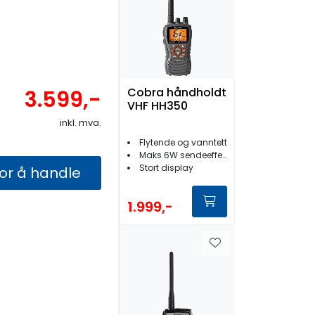
Cobra håndholdt
3.599,-
VHF HH350
inkl. mva.
Flytende og vanntett
Maks 6W sendeeffekt
Stort display
for å handle
1.999,-