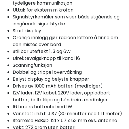
tydeligere kommunikasjon
Uttak for ekstern mikrofon
Signalstyrkemåler som viser både utgående og
inngående signalstyrke
Stort display
Oransje innlegg gjør radioen lettere å finne om
den mistes over bord
Stillbar uteffekt 1, 3 og 6W
Direktevalgsknapp til kanal 16
Scanningfunksjon
Dobbel og trippel overvåkning
Belyst display og belyste knapper
Drives av 1000 mAh batteri (medfølger)
12V lader, 12V kabel, 220V lader, oppladbart
batteri, belteklips og håndreim medfølger
16 timers batteritid ved 1W
Vanntett i.h.h.t. JIS7 (30 minutter ned til 1 meter)
Størrelse HxBxD: 121 x 67 x 53 mm eks. antenne
Vekt: 272 gram uten batteri