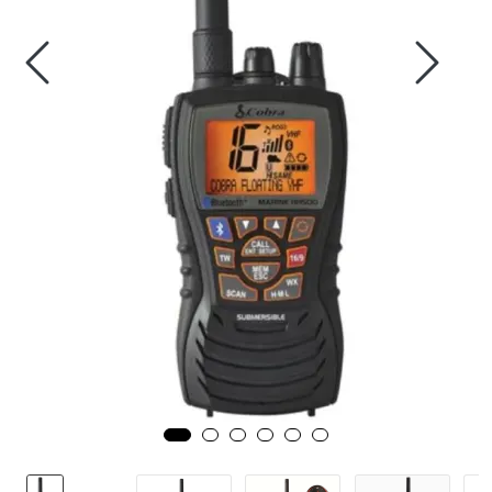
Fortøyning
Fritid/Sikkerhet
Båtpleie/Opplag
Seil
Nyheter