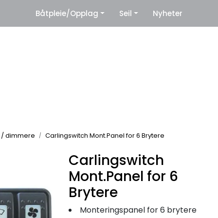
|
Båtpleie/Opplag
Seil
Nyheter
eter
Leverandører
e / dimmere
Carlingswitch Mont.Panel for 6 Brytere
Carlingswitch
Mont.Panel for 6
Brytere
Monteringspanel for 6 brytere