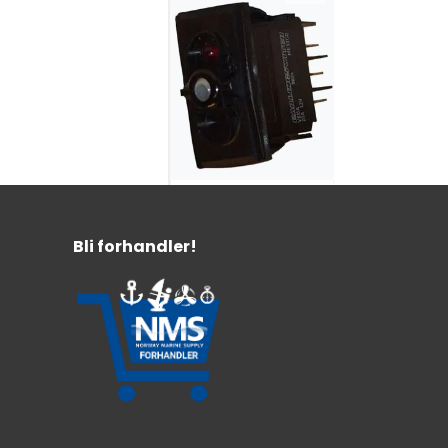
Carlingswitch
Bryter 12V
Bli forhandler!
12V / Vanntett IP67/20A
Innebygget lys
Flere varianter
269,-
Fra: