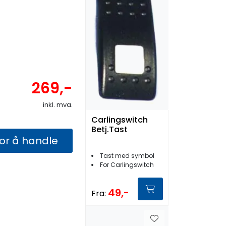
269,-
inkl. mva.
Carlingswitch
Betj.Tast
for å handle
Tast med symbol
For Carlingswitch
49,-
Fra: