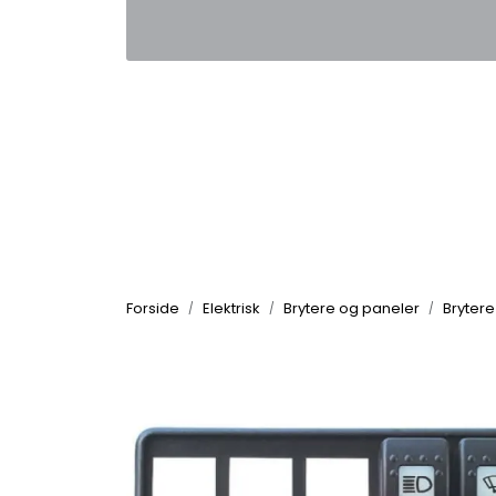
Skip to main content
|
|
Kontakt oss
Nyhetsbrev
Nyh
Forside
Elektrisk
Brytere og paneler
Bryter