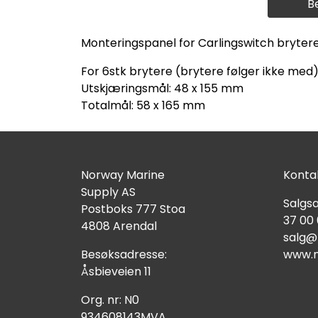
B
Monteringspanel for Carlingswitch brytere
For 6stk brytere (brytere følger ikke med
Utskjæringsmål: 48 x 155 mm
Totalmål: 58 x 165 mm
Norway Marine
Kontak
Supply AS
Salgsa
Postboks 777 Stoa
37 00
4808 Arendal
salg@
Besøksadresse:
www.n
Åsbieveien 11
Org. nr: N0
934608143MVA