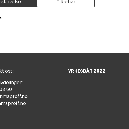
eskrivelse
Tilbehør
.
)
t oss:
YRKESBÅT 2022
vdelingen:
 03 50
nmsproff.no
msproff.no