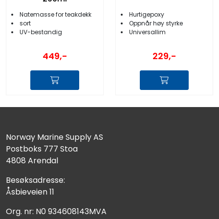
Natemasse for teakdekk
Hurtigepoxy
sort
Oppnår høy styrke
UV-bestandig
Universallim
449,-
229,-
Norway Marine Supply AS
Postboks 777 Stoa
4808 Arendal
Besøksadresse:
Åsbieveien 11
Org. nr: N0 934608143MVA