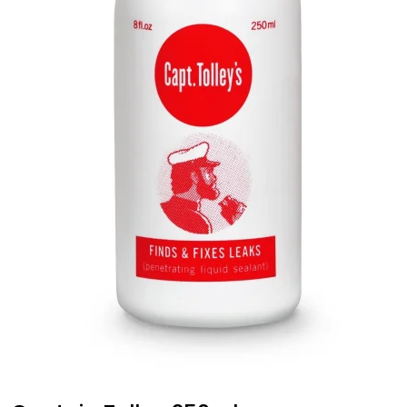
Fortøyning
Fritid/Sikkerhet
Båtpleie/Opplag
Seil
Nyheter