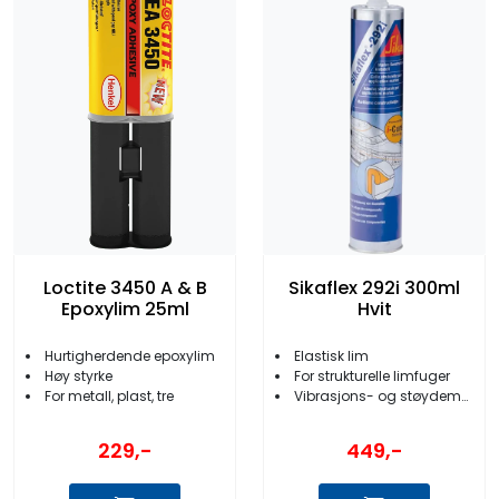
Loctite 3450 A & B
Sikaflex 292i 300ml
Epoxylim 25ml
Hvit
Hurtigherdende epoxylim
Elastisk lim
Høy styrke
For strukturelle limfuger
For metall, plast, tre
Vibrasjons- og støydempende
229,-
449,-