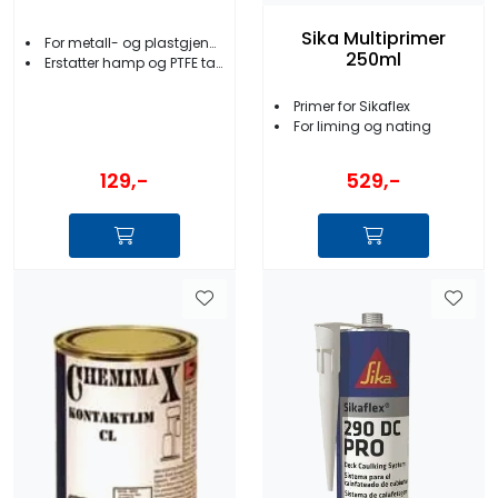
Sika Multiprimer
For metall- og plastgjenger
250ml
Erstatter hamp og PTFE tape
Primer for Sikaflex
For liming og nating
129,-
529,-