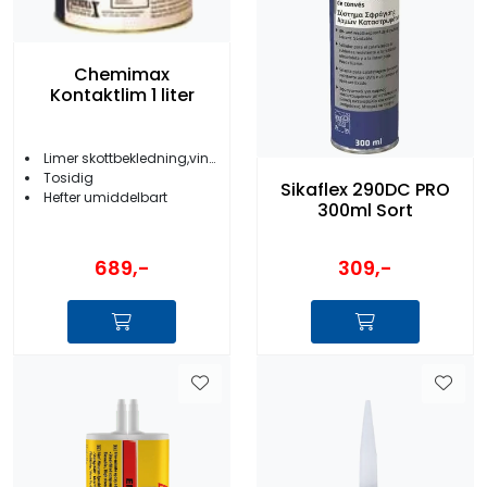
Chemimax
Kontaktlim 1 liter
Limer skottbekledning,vinyl, skumgummi m.m.
Tosidig
Sikaflex 290DC PRO
Hefter umiddelbart
300ml Sort
689,-
309,-