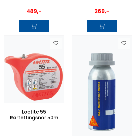
269,-
489,-
Loctite 55
Rørtettingsnor 50m