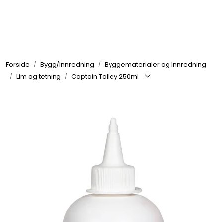
Skip to main content
Elektronikk
Forside
Bygg/Innredning
Byggematerialer og Innredning
Elektrisk
Lim og tetning
Captain Tolley 250ml
Bygg/Innredning
Komfort
VVS
Motor/Styring