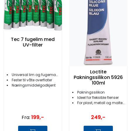
Tec 7 fugelim med
UV-filter
Loctite
Universal lim og fugemasse
Pakningssilikon 5926
Fester til våte overflater
100ml
Næringsmiddelgodkjent
Pakningssilikon
Ideel for fleksible flenser
For plast, metall og malte overflater
199,-
249,-
Fra: