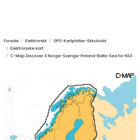
Skip to main content
Elektronikk
Forside
Elektronikk
GPS-Kartplotter-Ekkolodd
Elektrisk
Elektroniske kart
C-Map Discover X Norge-Sverige-Finland-Baltic Sea for NSX
Bygg/Innredning
Komfort
VVS
Motor/Styring