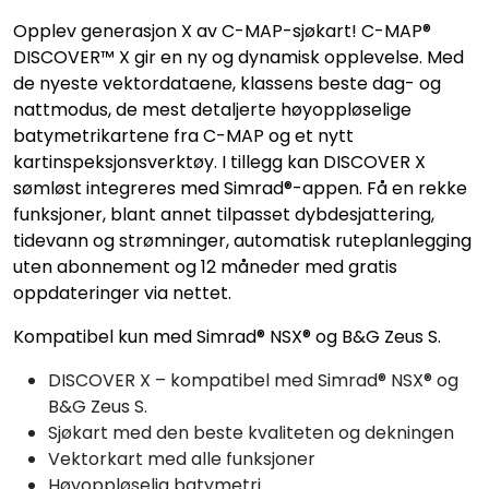
Opplev generasjon X av C-MAP-sjøkart! C-MAP®
DISCOVER™ X gir en ny og dynamisk opplevelse. Med
de nyeste vektordataene, klassens beste dag- og
nattmodus, de mest detaljerte høyoppløselige
batymetrikartene fra C-MAP og et nytt
kartinspeksjonsverktøy. I tillegg kan DISCOVER X
sømløst integreres med Simrad®-appen. Få en rekke
funksjoner, blant annet tilpasset dybdesjattering,
tidevann og strømninger, automatisk ruteplanlegging
uten abonnement og 12 måneder med gratis
oppdateringer via nettet.
Kompatibel kun med Simrad® NSX® og B&G Zeus S.
DISCOVER X – kompatibel med Simrad® NSX® og
B&G Zeus S.
Sjøkart med den beste kvaliteten og dekningen
Vektorkart med alle funksjoner
Høyoppløselig batymetri