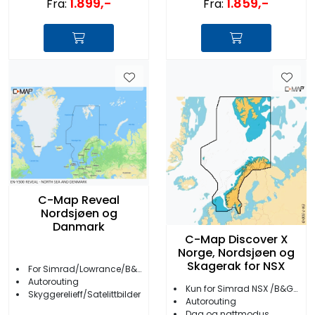
1.859,-
1.899,-
Fra:
Fra:
C-Map Reveal
Nordsjøen og
Danmark
C-Map Discover X
Norge, Nordsjøen og
Skagerak for NSX
For Simrad/Lowrance/B&G
Autorouting
Kun for Simrad NSX /B&G Zeus S
Skyggerelieff/Satelittbilder
Autorouting
Dag og nattmodus