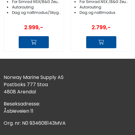
For Simrad NSX/B&G Zeus S
For Simrad NSX /B&G Zeus S
Autorouting
Autorouting
Dag og nattmodus/Skyggerelieff/Satelittbilder
Dag og nattmodus
2.999,-
2.799,-
Norway Marine Supply AS
Postboks 777 Stoa
4808 Arendal
Besøksadresse:
Åsbieveien 11
Org. nr: N0 934608143MVA