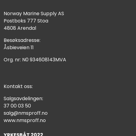
Norway Marine Supply AS
Postboks 777 Stoa
4808 Arendal
Besøksadresse:
Åsbieveien 11
Org. nr: N0 934608143MVA
Kontakt oss:
Salgsavdelingen:
37 00 03 50
salg@nmsproff.no
www.nmsproff.no
YRKESBÅT 2022