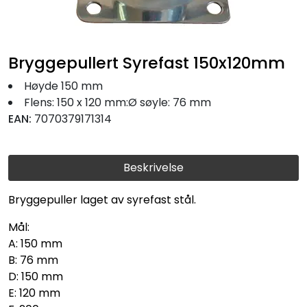
Fortøyning
Fritid/Sikkerhet
Bryggepullert Syrefast 150x120mm
Båtpleie/Opplag
Høyde 150 mm
Flens: 150 x 120 mm:Ø søyle: 76 mm
EAN:
7070379171314
Seil
Beskrivelse
Nyheter
Bryggepuller laget av syrefast stål.
Mål:
A: 150 mm
B: 76 mm
D: 150 mm
E: 120 mm